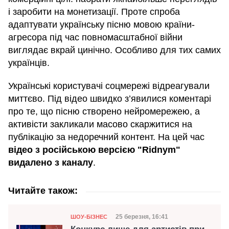
і заробити на монетизації. Проте спроба
адаптувати українську пісню мовою країни-
агресора під час повномасштабної війни
виглядає вкрай цинічно. Особливо для тих самих
українців.
Українські користувачі соцмережі відреагували
миттєво. Під відео швидко з’явилися коментарі
про те, що пісню створено нейромережею, а
активісти закликали масово скаржитися на
публікацію за недоречний контент. На цей час
відео з російською версією "Ridnym"
видалено з каналу
.
Читайте також:
Категорія
Дата публікації
25 березня, 16:41
ШОУ-БІЗНЕС