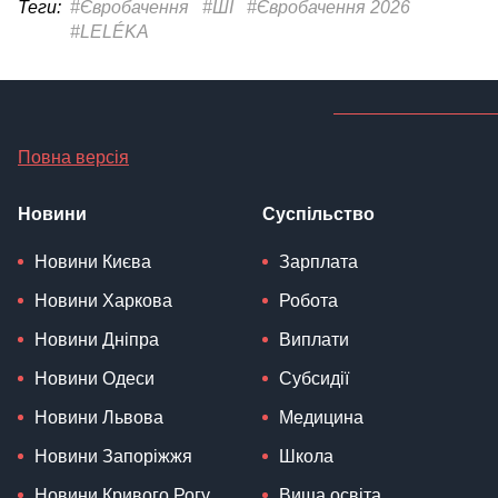
Теги:
#Євробачення
#ШІ
#Євробачення 2026
#LELÉKA
Повна версія
Новини
Суспільство
Новини Києва
Зарплата
Новини Харкова
Робота
Новини Дніпра
Виплати
Новини Одеси
Субсидії
Новини Львова
Медицина
Новини Запоріжжя
Школа
Новини Кривого Рогу
Вища освіта