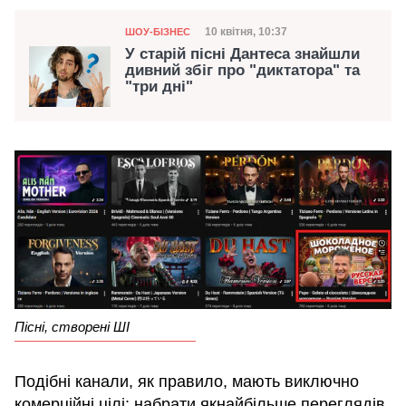
Категорія
Дата публікації
10 квітня, 10:37
ШОУ-БІЗНЕС
У старій пісні Дантеса знайшли
дивний збіг про "диктатора" та
"три дні"
Пісні, створені ШІ
Подібні канали, як правило, мають виключно
комерційні цілі: набрати якнайбільше переглядів