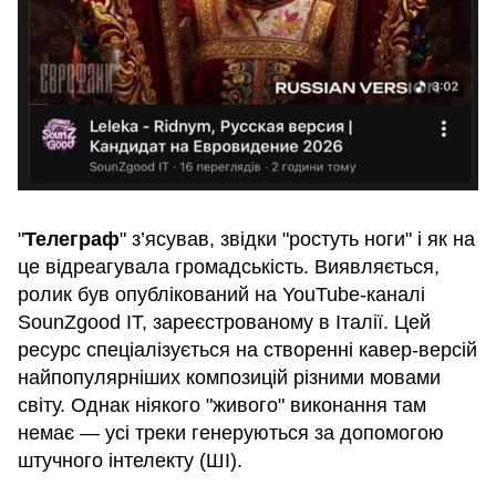
"
Телеграф
" з’ясував, звідки "ростуть ноги" і як на
це відреагувала громадськість. Виявляється,
ролик був опублікований на YouTube-каналі
SounZgood IT, зареєстрованому в Італії. Цей
ресурс спеціалізується на створенні кавер-версій
найпопулярніших композицій різними мовами
світу. Однак ніякого "живого" виконання там
немає — усі треки генеруються за допомогою
штучного інтелекту (ШІ).