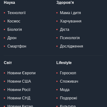
Наука
Здоров'я
Технології
Мама і дитя
Космос
Харчування
Біологія
Дієта
Дрон
Психологія
Смартфон
Дослідження
Світ
Lifestyle
Новини Європи
Гороскоп
Новини США
Споживач
Новини Росії
Мода
Новини СНД
Подорожі
Новини Китаю
Культура