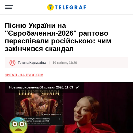
Пісню України на
"Євробачення-2026" раптово
переспівали російською: чим
закінчився скандал
Тетяна Кармазіна
10 квітня, 11:26
Автор
Дата публікації
ЧИТАТЬ НА РУССКОМ
Новина оновлена 06 травня 2026, 11:03