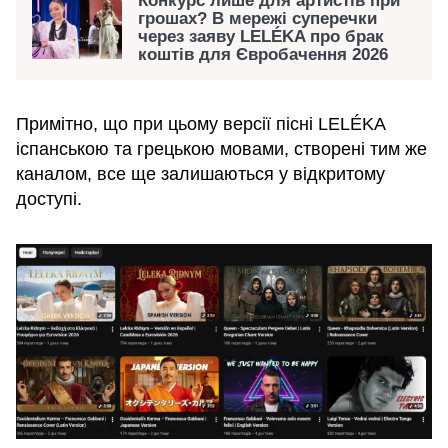
Конкурс лише для артистів при
грошах? В мережі суперечки
через заяву LELÉKA про брак
коштів для Євробачення 2026
Примітно, що при цьому версії пісні LELÉKA
іспанською та грецькою мовами, створені тим же
каналом, все ще залишаються у відкритому
доступі.