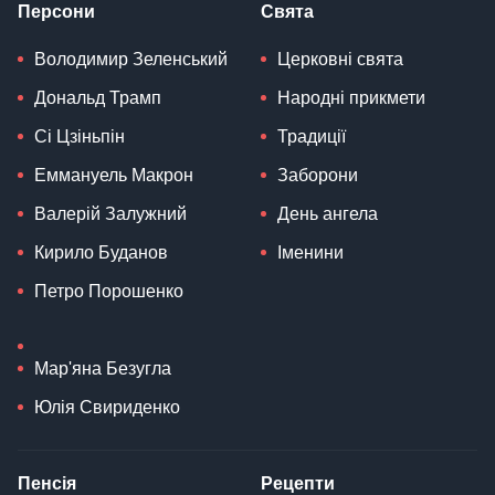
Персони
Свята
Володимир Зеленський
Церковні свята
Дональд Трамп
Народні прикмети
Сі Цзіньпін
Традиції
Еммануель Макрон
Заборони
Валерій Залужний
День ангела
Кирило Буданов
Іменини
Петро Порошенко
Мар'яна Безугла
Юлія Свириденко
Пенсія
Рецепти