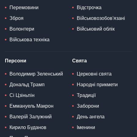
Перемовини
Відстрочка
Зброя
Військовозобов'язані
Волонтери
Військовий облік
Військова техніка
Персони
Свята
Володимир Зеленський
Церковні свята
Дональд Трамп
Народні прикмети
Сі Цзіньпін
Традиції
Еммануель Макрон
Заборони
Валерій Залужний
День ангела
Кирило Буданов
Іменини