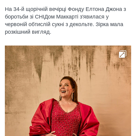
На 34-й щорічній вечірці Фонду Елтона Джона з
боротьби зі СНІДом Маккарті з'явилася у
червоній обтислій сукні з декольте. Зірка мала
розкішний вигляд.