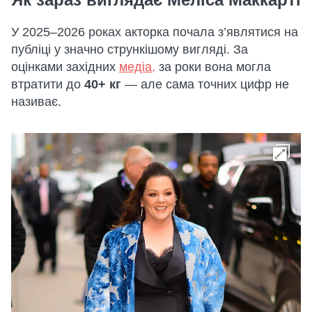
У 2025–2026 роках акторка почала з’являтися на
публіці у значно стрункішому вигляді. За
оцінками західних
медіа,
за роки вона могла
втратити до
40+ кг
— але сама точних цифр не
називає.