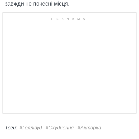
завжди не почесні місця.
Теги:
#Голлівуд
#Схуднення
#Акторка