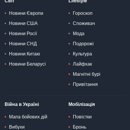
Світ
Lifestyle
Новини Європи
Гороскоп
Новини США
Споживач
Новини Росії
Мода
Новини СНД
Подорожі
Новини Китаю
Культура
Новини Беларусі
Лайфхак
Магнітні бурі
Привітання
Війна в Україні
Мобілізація
Мапа бойових дій
Повістки
Вибухи
Бронь