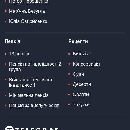
Петро Порошенко
Мар'яна Безугла
Юлія Свириденко
Пенсія
Рецепти
13 пенсія
Випічка
Пенсія по інвалідності 2
Консервація
група
Супи
Військова пенсія по
Десерти
інвалідності
Салати
Мінімальна пенсія
Закуски
Пенсія за вислугу років