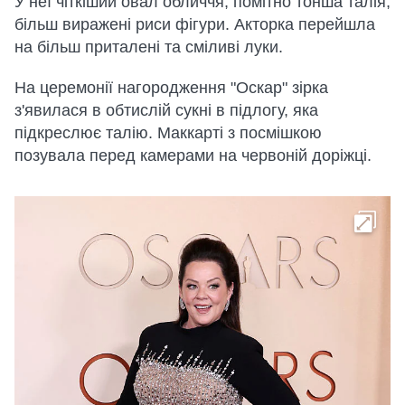
У неї чіткіший овал обличчя, помітно тонша талія,
більш виражені риси фігури. Акторка перейшла
на більш приталені та сміливі луки.
На церемонії нагородження "Оскар" зірка
з'явилася в обтислій сукні в підлогу, яка
підкреслює талію. Маккарті з посмішкою
позувала перед камерами на червоній доріжці.