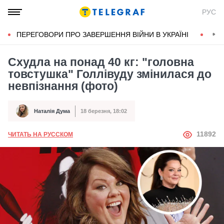
РУС
ПЕРЕГОВОРИ ПРО ЗАВЕРШЕННЯ ВІЙНИ В УКРАЇНІ
КОН
Схудла на понад 40 кг: "головна
товстушка" Голлівуду змінилася до
невпізнання (фото)
Наталія Дума
18 березня, 18:02
Автор
Дата публікації
АВТОР
11892
ЧИТАТЬ НА РУССКОМ