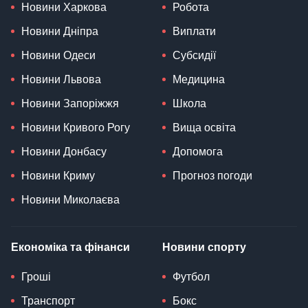
Новини Харкова
Робота
Новини Дніпра
Виплати
Новини Одеси
Субсидії
Новини Львова
Медицина
Новини Запоріжжя
Школа
Новини Кривого Рогу
Вища освіта
Новини Донбасу
Допомога
Новини Криму
Прогноз погоди
Новини Миколаєва
Економіка та фінанси
Новини спорту
Гроші
Футбол
Транспорт
Бокс