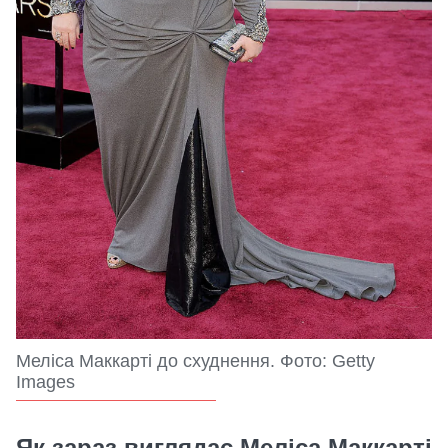
Меліса Маккарті до схуднення. Фото: Getty
Images
Як зараз виглядає Меліса Маккарті