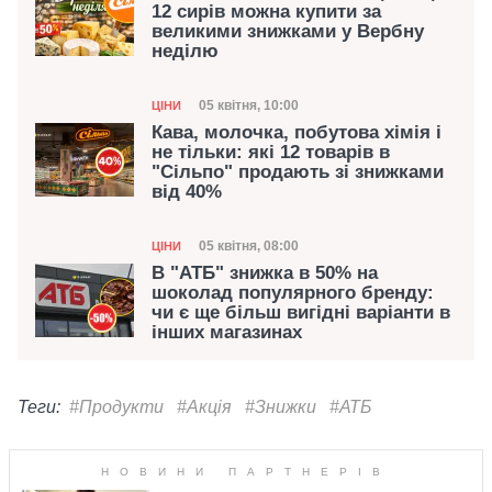
12 сирів можна купити за
великими знижками у Вербну
неділю
Категорія
Дата публікації
05 квітня, 10:00
ЦІНИ
Кава, молочка, побутова хімія і
не тільки: які 12 товарів в
"Сільпо" продають зі знижками
від 40%
Категорія
Дата публікації
05 квітня, 08:00
ЦІНИ
В "АТБ" знижка в 50% на
шоколад популярного бренду:
чи є ще більш вигідні варіанти в
інших магазинах
Теги:
#Продукти
#Акція
#Знижки
#АТБ