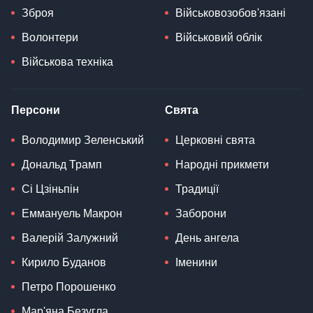
Зброя
Військовозобов'язані
Волонтери
Військовий облік
Військова техніка
Персони
Свята
Володимир Зеленський
Церковні свята
Дональд Трамп
Народні прикмети
Сі Цзіньпін
Традиції
Еммануель Макрон
Заборони
Валерій Залужний
День ангела
Кирило Буданов
Іменини
Петро Порошенко
Мар'яна Безугла