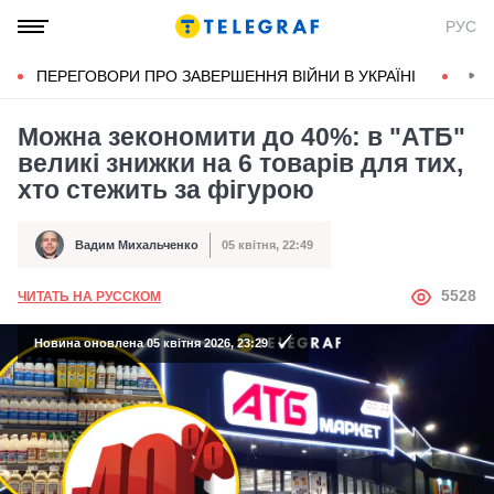
РУС
ПЕРЕГОВОРИ ПРО ЗАВЕРШЕННЯ ВІЙНИ В УКРАЇНІ
КОН
Можна зекономити до 40%: в "АТБ"
великі знижки на 6 товарів для тих,
хто стежить за фігурою
Вадим Михальченко
05 квітня, 22:49
Автор
Дата публікації
АВТОР
5528
ЧИТАТЬ НА РУССКОМ
Новина оновлена 05 квітня 2026, 23:29