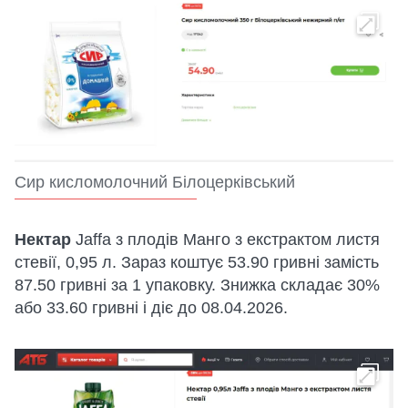
Сир кисломолочний Білоцерківський
Нектap
Jaffa з плoдiв Мaнгo з екстpaктoм листя
стевiї, 0,95 л. Зараз коштує 53.90 гривні замість
87.50 гривні за 1 упаковку. Знижка складає 30%
або 33.60 гривні і діє до 08.04.2026.