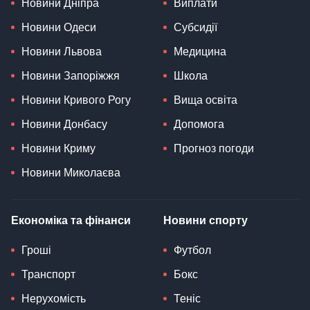
Новини Дніпра
Виплати
Новини Одеси
Субсидії
Новини Львова
Медицина
Новини Запоріжжя
Школа
Новини Кривого Рогу
Вища освіта
Новини Донбасу
Допомога
Новини Криму
Прогноз погоди
Новини Миколаєва
Економіка та фінанси
Новини спорту
Гроші
Футбол
Транспорт
Бокс
Нерухомість
Теніс