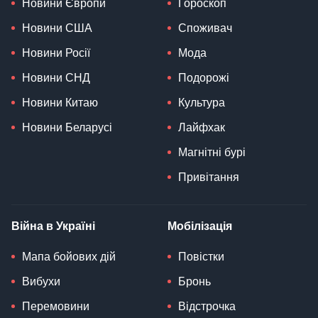
Новини Європи
Гороскоп
Новини США
Споживач
Новини Росії
Мода
Новини СНД
Подорожі
Новини Китаю
Культура
Новини Беларусі
Лайфхак
Магнітні бурі
Привітання
Війна в Україні
Мобілізація
Мапа бойових дій
Повістки
Вибухи
Бронь
Перемовини
Відстрочка