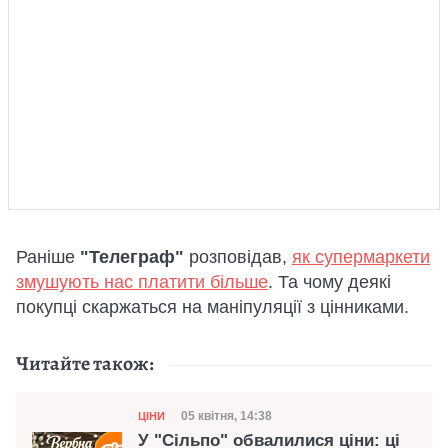
Раніше
"Телеграф"
розповідав,
як супермаркети
змушують нас платити більше
. Та чому деякі
покупці скаржаться на маніпуляції з цінниками.
Читайте також:
Категорія
Дата публікації
05 квітня, 14:38
ЦІНИ
У "Сільпо" обвалилися ціни: ці