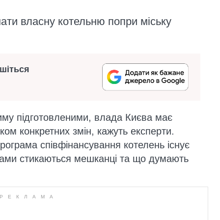
ати власну котельню попри міську
ишіться
зиму підготовленими, влада Києва має
ком конкретних змін, кажуть експерти.
рограма співфінансування котелень існує
єрами стикаються мешканці та що думають