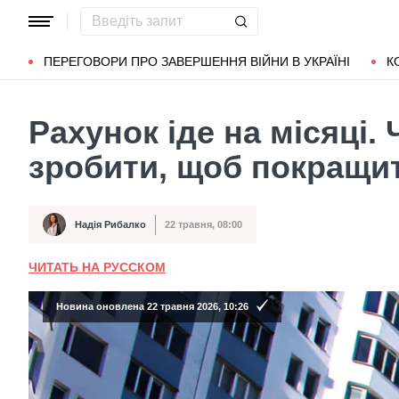
Популярні запити
Маріуполь
Донбас
Зеленський
Л
ПЕРЕГОВОРИ ПРО ЗАВЕРШЕННЯ ВІЙНИ В УКРАЇНІ
К
Рахунок іде на місяці. 
зробити, щоб покращит
Надія Рибалко
22 травня, 08:00
Автор
Дата публікації
ЧИТАТЬ НА РУССКОМ
Новина оновлена 22 травня 2026, 10:26