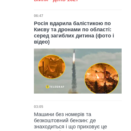
Дата публікації
06:47
Росія вдарила балістикою по
Києву та дронами по області:
серед загиблих дитина (фото і
відео)
Дата публікації
03:05
Машини без номерів та
безкоштовний бензин: де
знаходиться і що приховує це