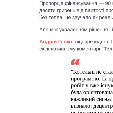
Пропорція фінансування — 90 на
десяти гривень від вартості п
без тепла, це звучало як реаль
Але між ухваленням рішення і 
Андрій Гевко
, віцепрезидент 
ексклюзивному коментарі
"Тел
"Котельні не ст
програмою. Їх п
робіт у вже існу
була орієнтован
важливий сигнал
визнало: децент
це практична по