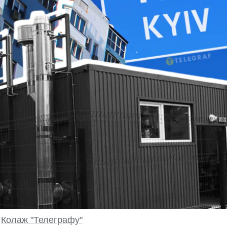
о
Колаж "Телеграфу"