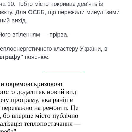
 10. Тобто місто покриває дев'ять із
роєкту. Для ОСББ, що пережили минулі зими
ний вихід.
його втіленням — прірва.
Теплоенергетичного кластеру України, в
еграфу"
пояснює:
али окремою кризовою
росто додали як новий вид
ючу програму, яка раніше
а переважно на ремонти. Це
, бо вперше місто публічно
ралізація теплопостачання —
треба", —