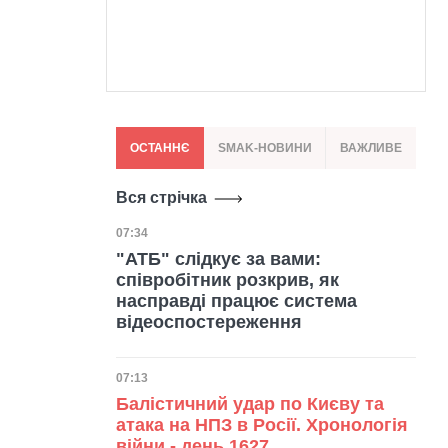
ОСТАННЄ
SMAK-НОВИНИ
ВАЖЛИВЕ
Вся стрічка
Дата публікації
07:34
"АТБ" слідкує за вами:
співробітник розкрив, як
насправді працює система
відеоспостереження
Дата публікації
07:13
Балістичний удар по Києву та
атака на НПЗ в Росії. Хронологія
війни - день 1627