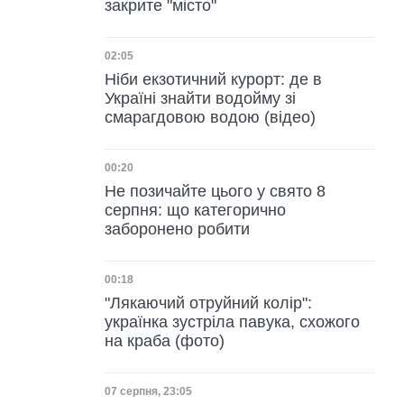
закрите "місто"
Дата публікації
02:05
Ніби екзотичний курорт: де в
Україні знайти водойму зі
смарагдовою водою (відео)
Дата публікації
00:20
Не позичайте цього у свято 8
серпня: що категорично
заборонено робити
Дата публікації
00:18
"Лякаючий отруйний колір":
українка зустріла павука, схожого
на краба (фото)
Дата публікації
07 серпня, 23:05