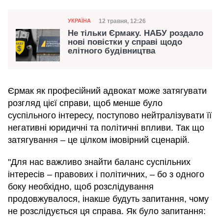
Категорія
Дата публікації
12 травня, 12:26
УКРАЇНА
Не тільки Єрмаку. НАБУ роздало
нові повістки у справі щодо
елітного будівництва
Єрмак як професійний адвокат може затягувати
розгляд цієї справи, щоб менше було
суспільного інтересу, поступово нейтралізувати її
негативні юридичні та політичні впливи. Так що
затягування – це цілком імовірний сценарій.
"Для нас важливо знайти баланс суспільних
інтересів – правових і політичних, – бо з одного
боку необхідно, щоб розслідування
продовжувалося, інакше будуть запитання, чому
не розслідується ця справа. Як було запитання: