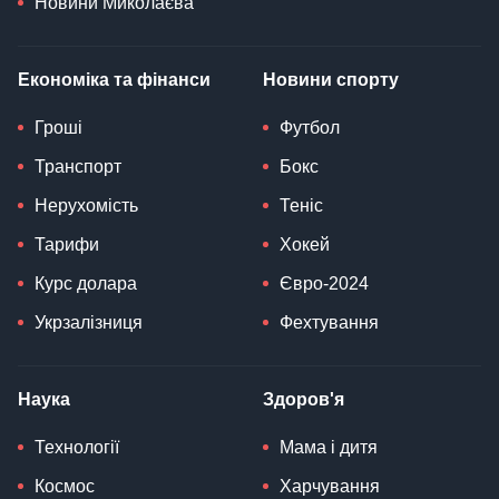
Новини Миколаєва
Економіка та фінанси
Новини спорту
Гроші
Футбол
Транспорт
Бокс
Нерухомість
Теніс
Тарифи
Хокей
Курс долара
Євро-2024
Укрзалізниця
Фехтування
Наука
Здоров'я
Технології
Мама і дитя
Космос
Харчування