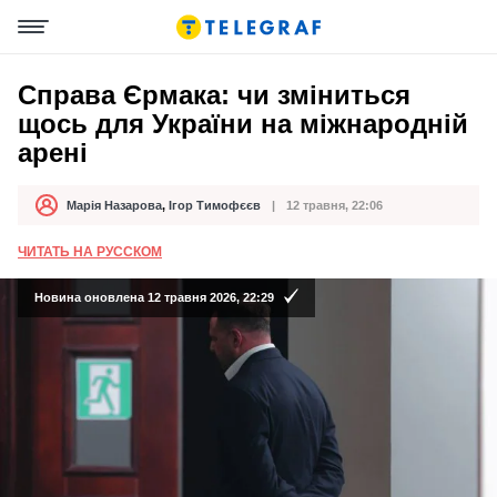
Справа Єрмака: чи зміниться
щось для України на міжнародній
арені
Марія Назарова
,
Ігор Тимофєєв
12 травня, 22:06
Автор
Дата публікації
ЧИТАТЬ НА РУССКОМ
Новина оновлена 12 травня 2026, 22:29