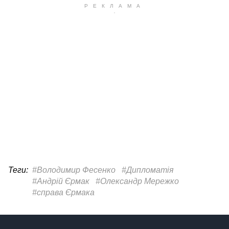
Теги:
#Володимир Фесенко
#Дипломатія
#Андрій Єрмак
#Олександр Мережко
#справа Єрмака