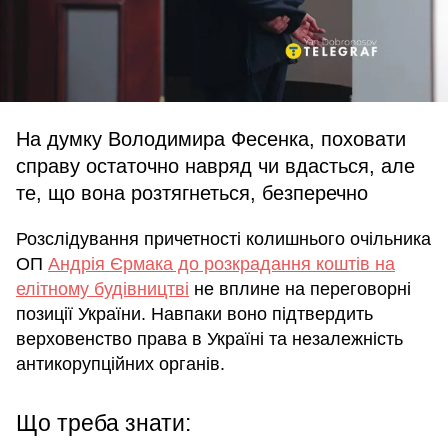
На думку Володимира Фесенка, поховати
справу остаточно навряд чи вдасться, але
те, що вона розтягнеться, безперечно
Розслідування причетності колишнього очільника
ОП
Андрія Єрмака до розкрадання коштів на
елітному будівництві
не вплине на переговорні
позиції України. Навпаки воно підтвердить
верховенство права в Україні та незалежність
антикорупційних органів.
Що треба знати: