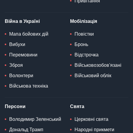
Привітання
Війна в Україні
Мобілізація
Мапа бойових дій
Повістки
Вибухи
Бронь
Перемовини
Відстрочка
Зброя
Військовозобов'язані
Волонтери
Військовий облік
Військова техніка
Персони
Свята
Володимир Зеленський
Церковні свята
Дональд Трамп
Народні прикмети