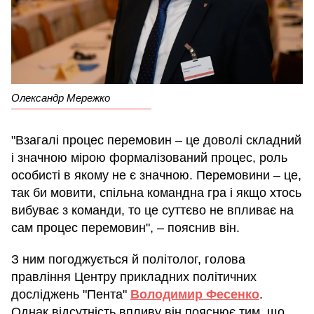
Олександр Мережко
"Взагалі процес перемовин – це доволі складний
і значною мірою формалізований процес, роль
особисті в якому не є значною. Перемовини – це,
так би мовити, спільна командна гра і якщо хтось
вибуває з команди, то це суттєво не впливає на
сам процес перемовин", – пояснив він.
З ним погоджується й політолог, голова
правління Центру прикладних політичних
досліджень "Пента"
Володимир Фесенко
.
Однак відсутність впливу він пояснює тим, що