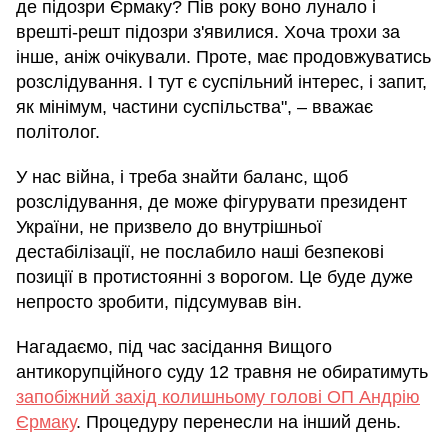
де підозри Єрмаку? Пів року воно лунало і
врешті-решт підозри з'явилися. Хоча трохи за
інше, аніж очікували. Проте, має продовжуватись
розслідування. І тут є суспільний інтерес, і запит,
як мінімум, частини суспільства", – вважає
політолог.
У нас війна, і треба знайти баланс, щоб
розслідування, де може фігурувати президент
України, не призвело до внутрішньої
дестабілізації, не послабило наші безпекові
позиції в протистоянні з ворогом. Це буде дуже
непросто зробити, підсумував він.
Нагадаємо, під час засідання Вищого
антикорупційного суду 12 травня не обиратимуть
запобіжний захід колишньому голові ОП Андрію
Єрмаку
. Процедуру перенесли на інший день.