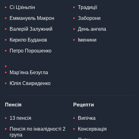
Сі Цзіньпін
Традиції
Еммануель Макрон
Заборони
Валерій Залужний
День ангела
Кирило Буданов
Іменини
Петро Порошенко
Мар'яна Безугла
Юлія Свириденко
Пенсія
Рецепти
13 пенсія
Випічка
Пенсія по інвалідності 2
Консервація
група