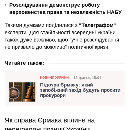
Розслідування демонструє роботу
верховенства права та незалежність НАБУ
Такими думками поділилися з
"Телеграфом"
експерти. Для стабільності всередині України
також дуже важливо, щоб гучне розслідування
не призвело до можливої політичної кризи.
Читайте також:
Категорія
Дата публікації
12 травня, 15:01
НОВИНИ УКРАЇНИ
Підозра Єрмаку: який
запобіжний захід будуть просити
прокурори
Як справа Єрмака вплине на
переговорні позиції України