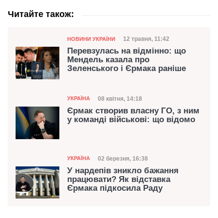
Читайте також:
Категорія
Дата публікації
12 травня, 11:42
НОВИНИ УКРАЇНИ
Перевзулась на відмінно: що
Мендель казала про
Зеленського і Єрмака раніше
Категорія
Дата публікації
08 квітня, 14:18
УКРАЇНА
Єрмак створив власну ГО, з ним
у команді військові: що відомо
Категорія
Дата публікації
02 березня, 16:38
УКРАЇНА
У нардепів зникло бажання
працювати? Як відставка
Єрмака підкосила Раду