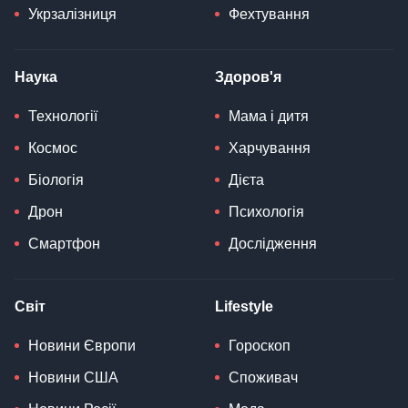
Укрзалізниця
Фехтування
Наука
Здоров'я
Технології
Мама і дитя
Космос
Харчування
Біологія
Дієта
Дрон
Психологія
Смартфон
Дослідження
Світ
Lifestyle
Новини Європи
Гороскоп
Новини США
Споживач