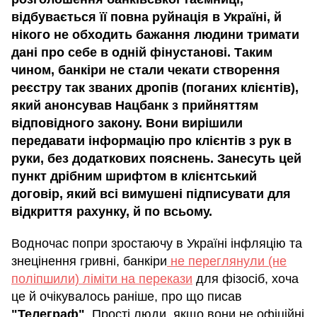
відбувається її повна руйнація в Україні, й
нікого не обходить бажання людини тримати
дані про себе в одній фінустанові. Таким
чином, банкіри не стали чекати створення
реєстру так званих дропів (поганих клієнтів),
який анонсував Нацбанк з прийняттям
відповідного закону. Вони вирішили
передавати інформацію про клієнтів з рук в
руки, без додаткових пояснень. Занесуть цей
пункт дрібним шрифтом в клієнтський
договір, який всі вимушені підписувати для
відкриття рахунку, й по всьому.
Водночас попри зростаючу в Україні інфляцію та
знецінення гривні, банкіри
не переглянули (не
поліпшили) ліміти на перекази
для фізосіб, хоча
це й очікувалось раніше, про що писав
"Телеграф"
. Прості люди, якщо вони не офіційні