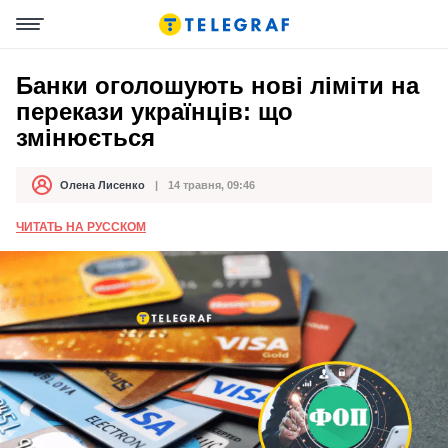
Банки оголошують нові ліміти на
перекази українців: що
змінюється
Олена Лисенко
14 травня, 09:46
Автор
Дата публікації
ЧИТАТЬ НА РУССКОМ