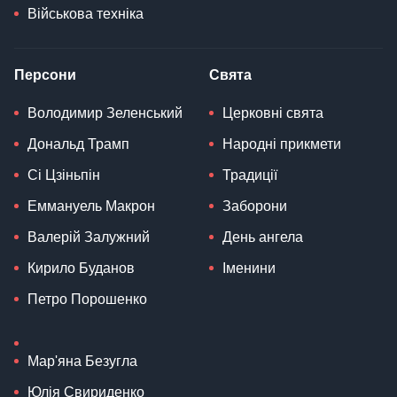
Військова техніка
Персони
Свята
Володимир Зеленський
Церковні свята
Дональд Трамп
Народні прикмети
Сі Цзіньпін
Традиції
Еммануель Макрон
Заборони
Валерій Залужний
День ангела
Кирило Буданов
Іменини
Петро Порошенко
Мар'яна Безугла
Юлія Свириденко