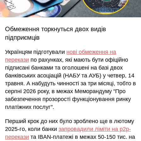
Обмеження торкнуться двох видів
підприємців
Українцям підготували
нові обмеження на
перекази
по рахунках, які мають бути офіційно
підписані банками та оголошені на базі двох
банківських асоціацій (НАБУ та АУБ) у четвер, 14
травня. А набудуть чинності за три місяці, тобто в
серпні 2026 року, в межах Меморандуму "Про
забезпечення прозорості функціонування ринку
платіжних послуг".
Перший крок до них було зроблено ще в лютому
2025-го, коли банки
запровадили ліміти на p2p-
перекази
та IBAN-платежі в межах 50-150 тис. на