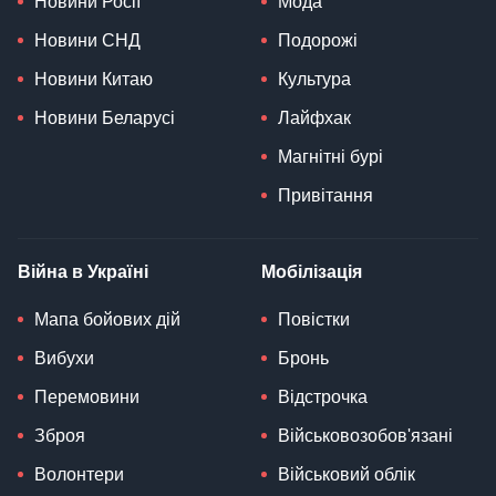
Новини Росії
Мода
Новини СНД
Подорожі
Новини Китаю
Культура
Новини Беларусі
Лайфхак
Магнітні бурі
Привітання
Війна в Україні
Мобілізація
Мапа бойових дій
Повістки
Вибухи
Бронь
Перемовини
Відстрочка
Зброя
Військовозобов'язані
Волонтери
Військовий облік