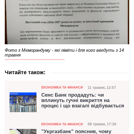
Фото з Меморандуму - які ліміти і для кого введуть з 14
травня
Читайте також:
Категорія
Дата публікації
11 травня, 12:57
ЕКОНОМІКА ТА ФІНАНСИ
Сенс Банк продадуть: чи
вплинуть гучні викриття на
процес і що взагалі відбувається
Категорія
Дата публікації
08 травня, 17:26
ЕКОНОМІКА ТА ФІНАНСИ
"Укргазбанк" пояснив, чому