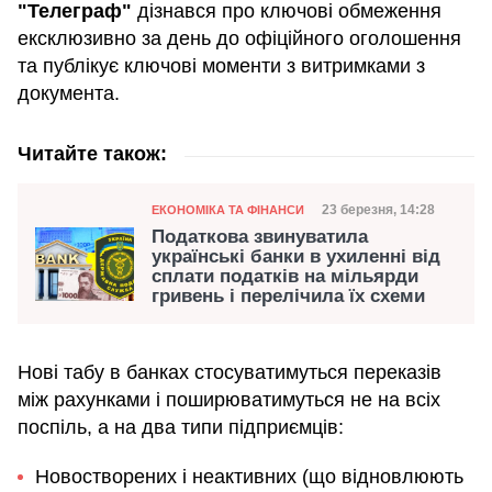
"Телеграф"
дізнався про ключові обмеження
ексклюзивно за день до офіційного оголошення
та публікує ключові моменти з витримками з
документа.
Читайте також:
Категорія
Дата публікації
23 березня, 14:28
ЕКОНОМІКА ТА ФІНАНСИ
Податкова звинуватила
українські банки в ухиленні від
сплати податків на мільярди
гривень і перелічила їх схеми
Нові табу в банках стосуватимуться переказів
між рахунками і поширюватимуться не на всіх
поспіль, а на два типи підприємців:
Новостворених і неактивних (що відновлюють