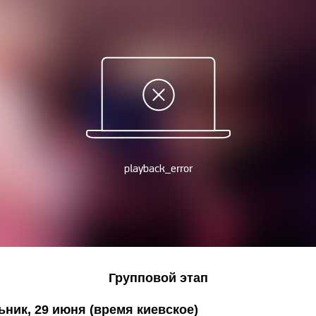
Групповой этап
ник, 29 июня (время киевское)