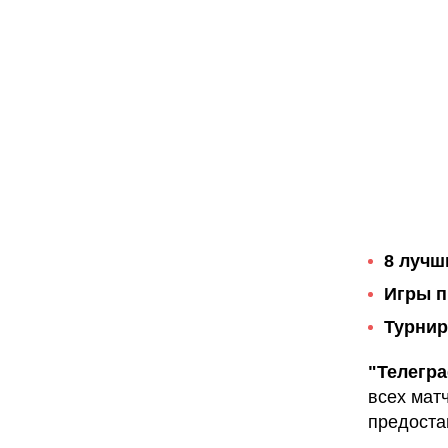
8 лучш
Игры п
Турнир
"Телегр
всех мат
предост