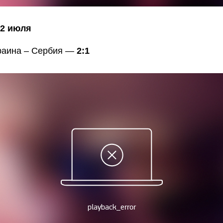
 2 июля
краина – Сербия —
2:1