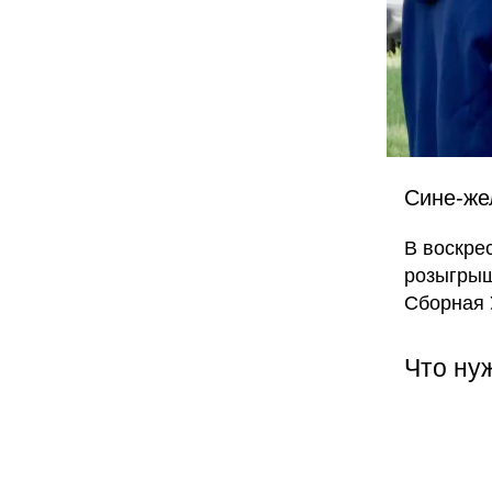
Сине-же
В воскре
розыгрыш
Сборная 
Что ну