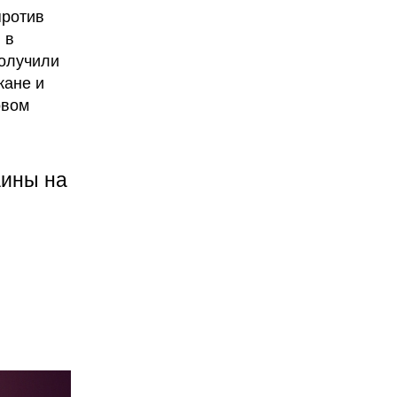
против
 в
получили
жане и
овом
аины на