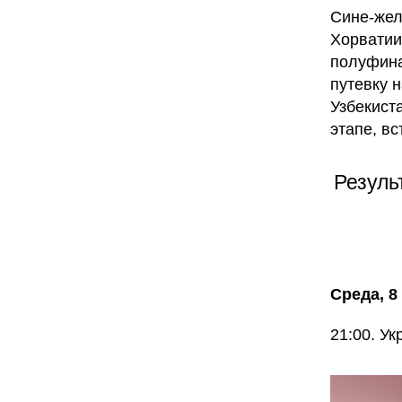
Сине-жел
Хорватии
полуфина
путевку 
Узбекист
этапе, в
Резуль
Среда, 8
21:00. У