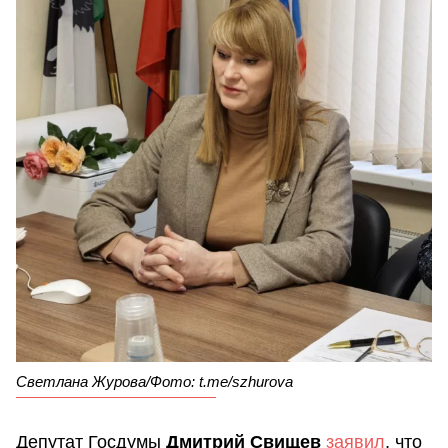
Светлана Журова/Фото: t.me/szhurova
Депутат Госдумы
Дмитрий Свищев
заявил
, что