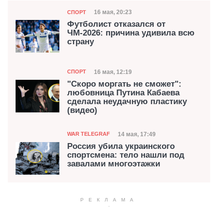
Категория
Дата публикации
16 мая, 20:23
СПОРТ
Футболист отказался от
ЧМ-2026: причина удивила всю
страну
Категория
Дата публикации
16 мая, 12:19
СПОРТ
"Скоро моргать не сможет":
любовница Путина Кабаева
сделала неудачную пластику
(видео)
Категория
Дата публикации
14 мая, 17:49
WAR TELEGRAF
Россия убила украинского
спортсмена: тело нашли под
завалами многоэтажки