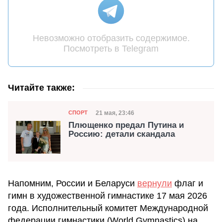
Невозможно отобразить содержимое.
Посмотреть в Telegram
Читайте также:
Категория
Дата публикации
21 мая, 23:46
СПОРТ
Плющенко предал Путина и
Россию: детали скандала
Напомним, России и Беларуси
вернули
флаг и
гимн в художественной гимнастике 17 мая 2026
года. Исполнительный комитет Международной
федерации гимнастики (World Gymnastics) на