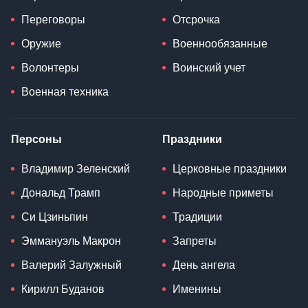
Переговоры
Отсрочка
Оружие
Военнообязанные
Волонтеры
Воинский учет
Военная техника
Персоны
Праздники
Владимир Зеленский
Церковные праздники
Дональд Трамп
Народные приметы
Си Цзиньпин
Традиции
Эммануэль Макрон
Запреты
Валерий Залужный
День ангела
Кирилл Буданов
Именины