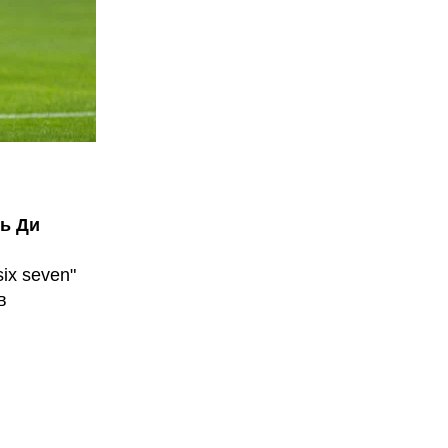
ь Ди
ix seven"
в