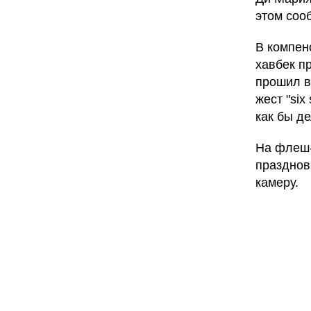
этом соо
В компен
хавбек п
прошил в
жест "si
как бы д
На флеш-
празднов
камеру.