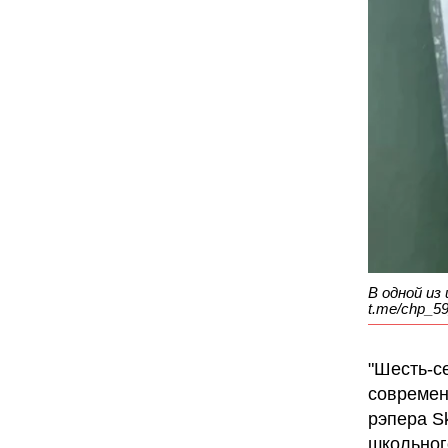
В одной из
t.me/chp_5
"Шесть-с
современ
рэпера Sk
школьног