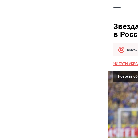
Звезд
в Росс
Михаи
Автор
Дата публи
ЧИТАТИ УКР
Новость обн