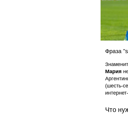
Фраза "
Знаменит
Мария
не
Аргентины
(шесть-с
интернет
Что ну