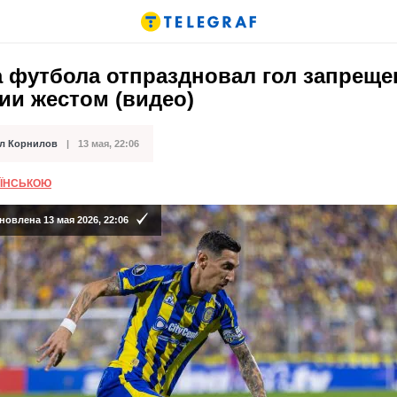
а футбола отпраздновал гол запрещ
ии жестом (видео)
л Корнилов
13 мая, 22:06
кации
АЇНСЬКОЮ
овлена 13 мая 2026, 22:06