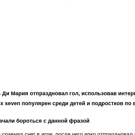
 Ди Мария отпраздновал гол, использовав интер
ix seven популярен среди детей и подростков по 
ачали бороться с данной фразой
 сравнял счет в игре, после чего ярко отпраздновал 