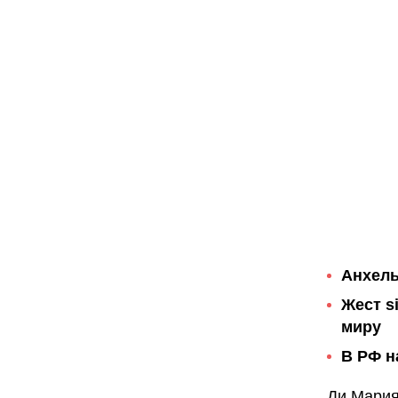
Анхель
Жест s
миру
В РФ н
Ди Мария