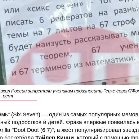
 школ России запретили ученикам произносить "сикс севен"/Фо
9_perm
емь" (Six-Seven) — один из самых популярных мемов
ных подростков и детей. Фраза впервые появилась 
rilla "Doot Doot (6 7)", а жест популяризировал звезд
о баскетбола
Тайлер Кинни
, который с помощью фра