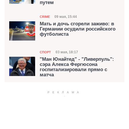
путем
Категория
Дата публикации
09 мая, 15:44
CRIME
Мать и дочь сгорели заживо: в
Германии осудили российского
футболиста
Категория
Дата публикации
03 мая, 18:17
СПОРТ
"Ман Юнайтед" - "Ливерпуль":
сэра Алекса Фергюсона
госпитализировали прямо с
матча