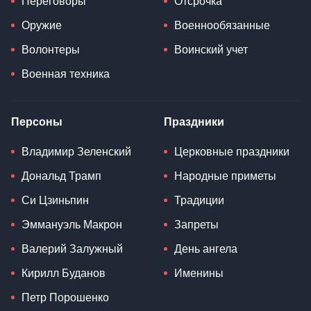
Переговоры
Отсрочка
Оружие
Военнообязанные
Волонтеры
Воинский учет
Военная техника
Персоны
Праздники
Владимир Зеленский
Церковные праздники
Дональд Трамп
Народные приметы
Си Цзиньпин
Традиции
Эммануэль Макрон
Запреты
Валерий Залужный
День ангела
Кирилл Буданов
Именины
Петр Порошенко