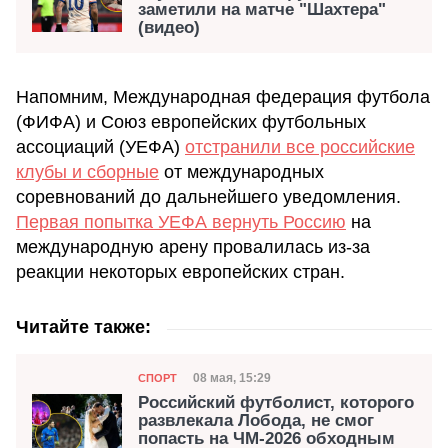
заметили на матче "Шахтера"
(видео)
Напомним, Международная федерация футбола
(ФИФА) и Союз европейских футбольных
ассоциаций (УЕФА)
отстранили все российские
клубы и сборные
от международных
соревнований до дальнейшего уведомления.
Первая попытка УЕФА вернуть Россию
на
международную арену провалилась из-за
реакции некоторых европейских стран.
Читайте также:
Категория
Дата публикации
08 мая, 15:29
СПОРТ
Российский футболист, которого
развлекала Лобода, не смог
попасть на ЧМ-2026 обходным