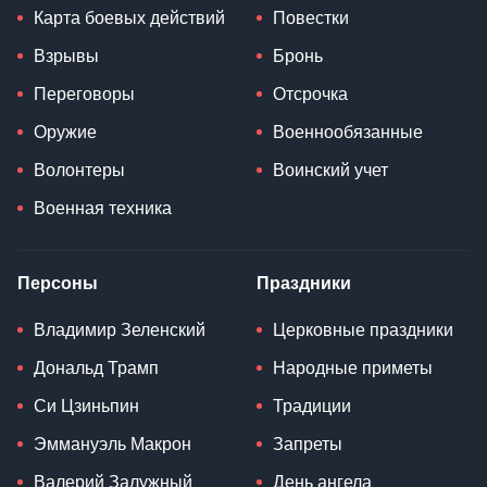
Карта боевых действий
Повестки
Взрывы
Бронь
Переговоры
Отсрочка
Оружие
Военнообязанные
Волонтеры
Воинский учет
Военная техника
Персоны
Праздники
Владимир Зеленский
Церковные праздники
Дональд Трамп
Народные приметы
Си Цзиньпин
Традиции
Эммануэль Макрон
Запреты
Валерий Залужный
День ангела