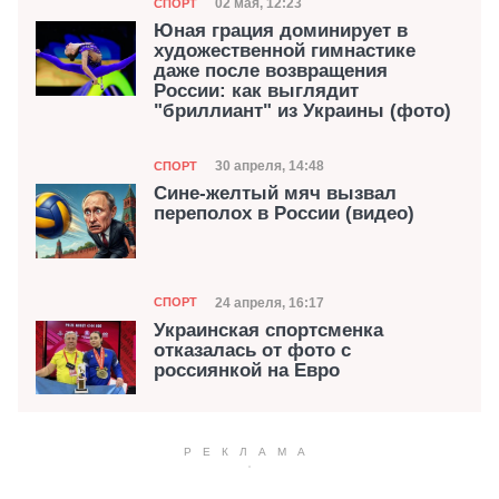
Категория
Дата публикации
02 мая, 12:23
СПОРТ
Юная грация доминирует в
художественной гимнастике
даже после возвращения
России: как выглядит
"бриллиант" из Украины (фото)
Категория
Дата публикации
30 апреля, 14:48
СПОРТ
Сине-желтый мяч вызвал
переполох в России (видео)
Категория
Дата публикации
24 апреля, 16:17
СПОРТ
Украинская спортсменка
отказалась от фото с
россиянкой на Евро