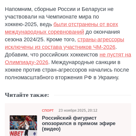
Напомним, сборные России и Беларуси не
участвовали на Чемпионате мира по
хоккею-2025, ведь
были отстранены от всех
международных соревнований
до окончания
сезона 2024/25. Кроме того,
страны-агрессоры
исключены из состава участников ЧМ-2026
.
Добавим, что российских хоккеистов
не пустят на
Олимпиаду-2026
. Международные санкции в
хоккее против стран-агрессоров начались после
полномасштабного вторжения РФ в Украину.
Читайте также:
Категория
Дата публикации
23 ноября 2025, 20:12
СПОРТ
Российский фигурист
опозорился в прямом эфире
(видео)