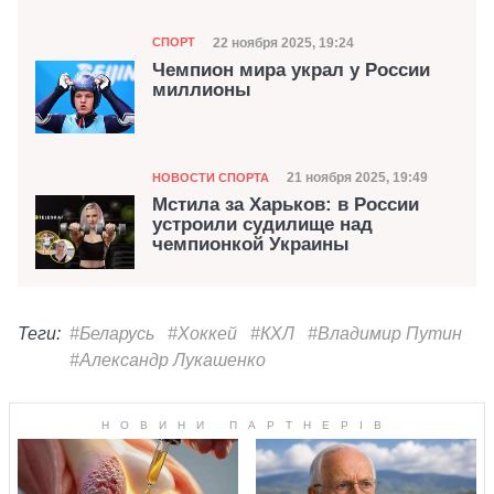
Категория
Дата публикации
22 ноября 2025, 19:24
СПОРТ
Чемпион мира украл у России
миллионы
Категория
Дата публикации
21 ноября 2025, 19:49
НОВОСТИ СПОРТА
Мстила за Харьков: в России
устроили судилище над
чемпионкой Украины
Теги:
#Беларусь
#Хоккей
#КХЛ
#Владимир Путин
#Александр Лукашенко