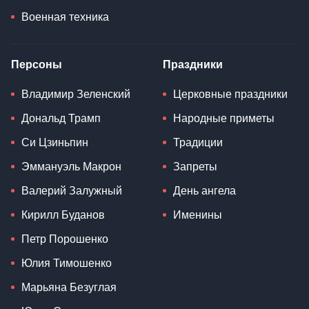
Военная техника
Персоны
Праздники
Владимир Зеленский
Церковные праздники
Дональд Трамп
Народные приметы
Си Цзиньпин
Традиции
Эммануэль Макрон
Запреты
Валерий Залужный
День ангела
Кирилл Буданов
Именины
Петр Порошенко
Юлия Тимошенко
Марьяна Безуглая