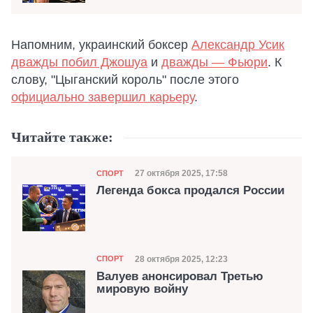
Напомним, украинский боксер
Александр Усик
дважды побил Джошуа
и
дважды — Фьюри
. К
слову, "Цыганский король" после этого
официально завершил карьеру
.
Читайте также:
Категория
Дата публикации
27 октября 2025, 17:58
СПОРТ
Легенда бокса продался России
Категория
Дата публикации
28 октября 2025, 12:23
СПОРТ
Валуев анонсировал Третью
мировую войну