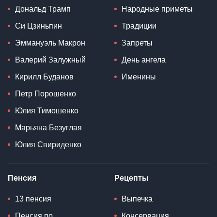
Дональд Трамп
Народные приметы
Си Цзиньпин
Традиции
Эммануэль Макрон
Запреты
Валерий Залужный
День ангела
Кирилл Буданов
Именины
Петр Порошенко
Юлия Тимошенко
Марьяна Безуглая
Юлия Свириденко
Пенсия
Рецепты
13 пенсия
Выпечка
Пенсия по
Консервация