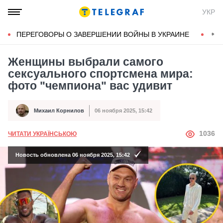
УКР
ПЕРЕГОВОРЫ О ЗАВЕРШЕНИИ ВОЙНЫ В УКРАИНЕ
КОН
Женщины выбрали самого
сексуального спортсмена мира:
фото "чемпиона" вас удивит
Михаил Корнилов
06 ноября 2025, 15:42
Автор
Дата публикации
АВТОР
1036
ЧИТАТИ УКРАЇНСЬКОЮ
Новость обновлена 06 ноября 2025, 15:42