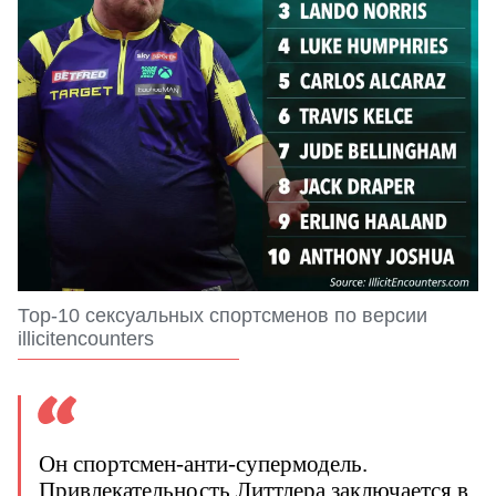
Тор-10 сексуальных спортсменов по версии
illicitencounters
Он спортсмен-анти-супермодель.
Привлекательность Литтлера заключается в