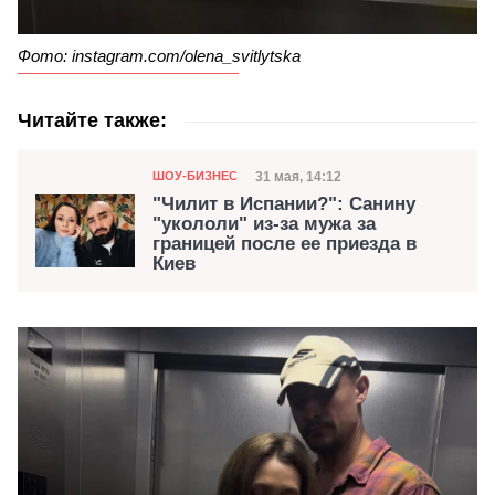
Фото: instagram.com/olena_svitlytska
Читайте также:
Категория
Дата публикации
31 мая, 14:12
ШОУ-БИЗНЕС
"Чилит в Испании?": Санину
"укололи" из-за мужа за
границей после ее приезда в
Киев