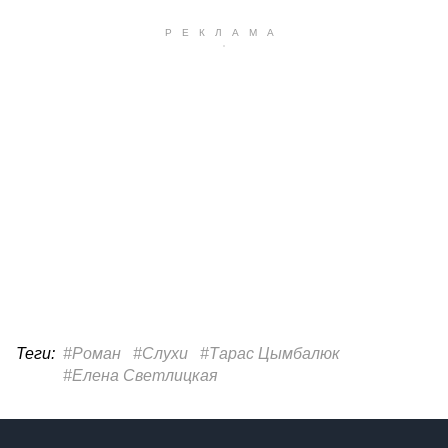
Теги:
#Роман
#Слухи
#Тарас Цымбалюк
#Елена Светлицкая