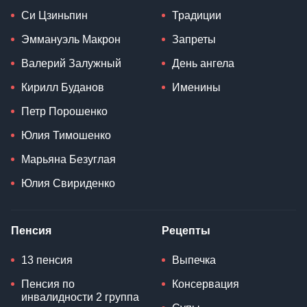
Си Цзиньпин
Традиции
Эммануэль Макрон
Запреты
Валерий Залужный
День ангела
Кирилл Буданов
Именины
Петр Порошенко
Юлия Тимошенко
Марьяна Безуглая
Юлия Свириденко
Пенсия
Рецепты
13 пенсия
Выпечка
Пенсия по
Консервация
инвалидности 2 группа