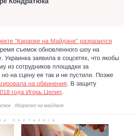
ере Кондратюка
оекте "Караоке на Майдане" разразился
время съемок обновленного шоу на
 Украинка заявила в соцсетях, что якобы
у из сотрудников площадки за
но на сцену ее так и не пустили. Позже
агировала на обвинения
. В защиту
018 года Игорь Целип
.
атюк
#Караоке на майдане