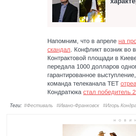
характ
Напомним, что в апреле
на пр
скандал
. Конфликт возник во 
Контрактовой площади в Киеве.
передала 1000 долларов одном
гарантированное выступление, 
команда телеканала ТЕТ
отре
Кондратюка
стал победитель 2
Теги:
#Фестиваль
#Ивано-Франковск
#Игорь Кондр