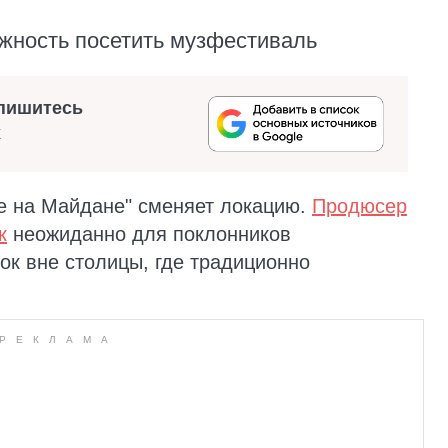
жность посетить музфестиваль
пишитесь
х
е на Майдане" сменяет локацию.
Продюсер
к
неожиданно для поклонников
к вне столицы, где традиционно