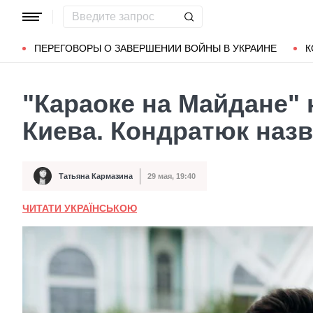
Популярные запросы
Мариуполь
Донбасс
Зеленский
ПЕРЕГОВОРЫ О ЗАВЕРШЕНИИ ВОЙНЫ В УКРАИНЕ
К
"Караоке на Майдане"
Киева. Кондратюк наз
Татьяна Кармазина
29 мая, 19:40
Автор
Дата публикации
ЧИТАТИ УКРАЇНСЬКОЮ