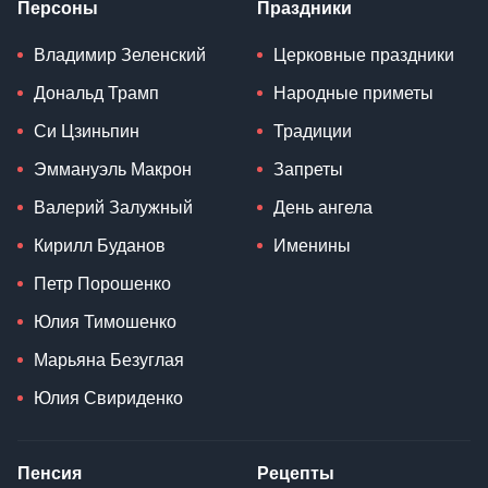
Персоны
Праздники
Владимир Зеленский
Церковные праздники
Дональд Трамп
Народные приметы
Си Цзиньпин
Традиции
Эммануэль Макрон
Запреты
Валерий Залужный
День ангела
Кирилл Буданов
Именины
Петр Порошенко
Юлия Тимошенко
Марьяна Безуглая
Юлия Свириденко
Пенсия
Рецепты