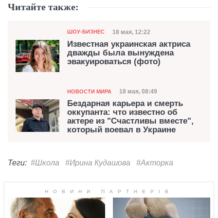
Читайте также:
Категория
Дата публикации
18 мая, 12:22
ШОУ-БИЗНЕС
Известная украинская актриса
дважды была вынуждена
эвакуироваться (фото)
Категория
Дата публикации
18 мая, 08:49
НОВОСТИ МИРА
Бездарная карьера и смерть
оккупанта: что известно об
актере из "Счастливы вместе",
который воевал в Украине
Теги:
#Школа
#Ирина Кудашова
#Акторка