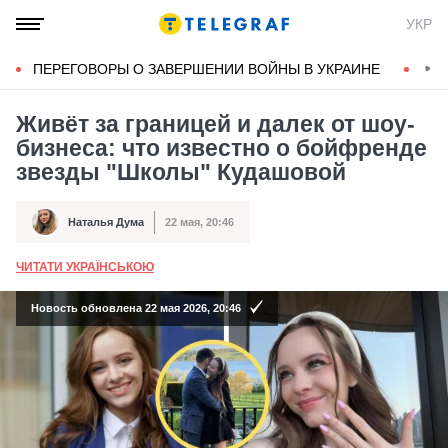
УКР
ПЕРЕГОВОРЫ О ЗАВЕРШЕНИИ ВОЙНЫ В УКРАИНЕ
КОН
Живёт за границей и далек от шоу-
бизнеса: что известно о бойфренде
звезды "Школы" Кудашовой
Наталья Дума
22 мая, 20:46
Автор
Дата публикации
ЧИТАТИ УКРАЇНСЬКОЮ
А
Новость обновлена 22 мая 2026, 20:46