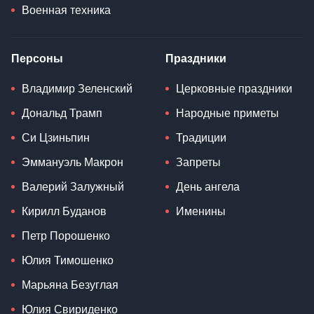
Военная техника
Персоны
Праздники
Владимир Зеленский
Церковные праздники
Дональд Трамп
Народные приметы
Си Цзиньпин
Традиции
Эммануэль Макрон
Запреты
Валерий Залужный
День ангела
Кирилл Буданов
Именины
Петр Порошенко
Юлия Тимошенко
Марьяна Безуглая
Юлия Свириденко