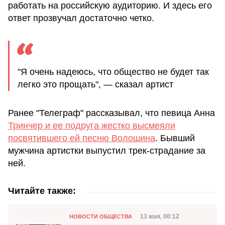
работать на российскую аудиторию. И здесь его
ответ прозвучал достаточно четко.
"Я очень надеюсь, что общество не будет так
легко это прощать", — сказал артист
Ранее "Телеграф" рассказывал, что певица Анна
Тринчер и ее подруга жестко высмеяли
посвятившего ей песню Волошина
. Бывший
мужчина артистки выпустил трек-страдание за
ней.
Читайте также:
Категория
Дата публикации
13 мая, 00:12
НОВОСТИ ОБЩЕСТВА