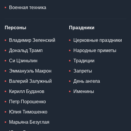
Военная техника
Персоны
Праздники
Владимир Зеленский
Церковные праздники
Дональд Трамп
Народные приметы
Си Цзиньпин
Традиции
Эммануэль Макрон
Запреты
Валерий Залужный
День ангела
Кирилл Буданов
Именины
Петр Порошенко
Юлия Тимошенко
Марьяна Безуглая