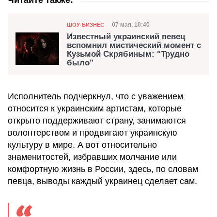
Читайте также:
Категория
Дата публикации
07 мая, 10:40
ШОУ-БИЗНЕС
Известный украинский певец
вспомнил мистический момент с
Кузьмой Скрябиным: "Трудно
было"
Исполнитель подчеркнул, что с уважением
относится к украинским артистам, которые
открыто поддерживают страну, занимаются
волонтерством и продвигают украинскую
культуру в мире. А вот относительно
знаменитостей, избравших молчание или
комфортную жизнь в России, здесь, по словам
певца, выводы каждый украинец сделает сам.