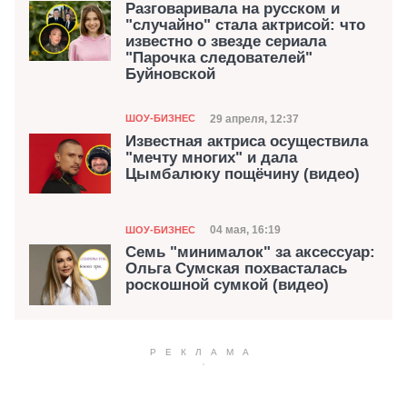
Разговаривала на русском и
"случайно" стала актрисой: что
известно о звезде сериала
"Парочка следователей"
Буйновской
Категория
Дата публикации
29 апреля, 12:37
ШОУ-БИЗНЕС
Известная актриса осуществила
"мечту многих" и дала
Цымбалюку пощёчину (видео)
Категория
Дата публикации
04 мая, 16:19
ШОУ-БИЗНЕС
Семь "минималок" за аксессуар:
Ольга Сумская похвасталась
роскошной сумкой (видео)