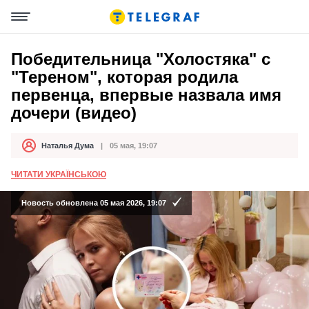
Победительница "Холостяка" с
"Тереном", которая родила
первенца, впервые назвала имя
дочери (видео)
Наталья Дума
05 мая, 19:07
Автор
Дата публикации
ЧИТАТИ УКРАЇНСЬКОЮ
Новость обновлена 05 мая 2026, 19:07