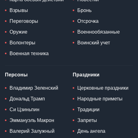
Взрывы
Бронь
Переговоры
Отсрочка
Оружие
Военнообязанные
Волонтеры
Воинский учет
Военная техника
Персоны
Праздники
Владимир Зеленский
Церковные праздники
Дональд Трамп
Народные приметы
Си Цзиньпин
Традиции
Эммануэль Макрон
Запреты
Валерий Залужный
День ангела