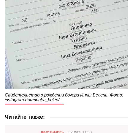
Свидетельство о рождении дочери Инны Белень. Фото:
instagram.com/innka_belen/
Читайте также:
Категория
Дата публикации
02 мая, 17:33
ШОУ-БИЗНЕС