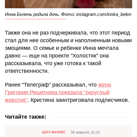
Инна Белень родила дочь. Фото: instagram.com/innka_belen
Также она не раз подчеркивала, что этот период
стал для нее особенным и наполненным новыми
эмоциями. О семье и ребенке Инна мечтала
давно — еще на проекте "Холостяк" она
рассказывала, что уже готова к такой
ответственности.
Ранее "Телеграф" рассказывал, что
жена
Григория Решетника показала "округлый
животик"
. Кристина заинтриговала подписчиков.
Читайте также:
Категория
Дата публикации
30 апреля, 11:11
ШОУ-БИЗНЕС