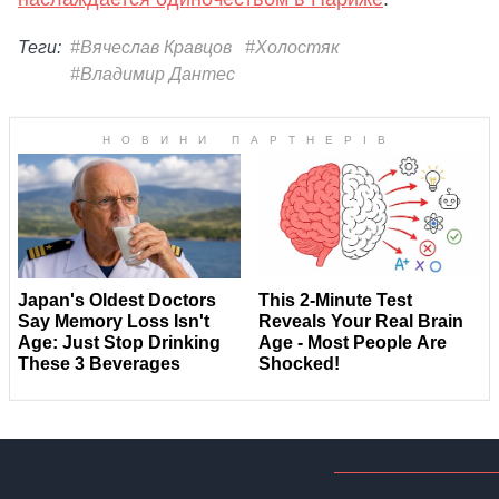
Теги:
#Вячеслав Кравцов
#Холостяк
#Владимир Дантес