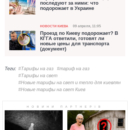
последуют за ними: что
подорожает в Украине
Категория
Дата публикации
09 апреля, 11:05
НОВОСТИ КИЕВА
Проезд по Киеву подорожает? В
КГГА ответили, готовят ли
новые цены для транспорта
(документ)
Теги:
#Тарифы на газ
#тариф на газ
#Тарифы на свет
#Новые тарифы на свет и тепло для киевлян
#Новые тарифы на свет Киев