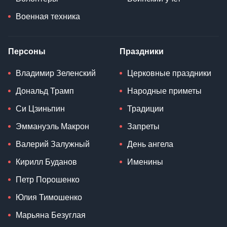
Военная техника
Персоны
Праздники
Владимир Зеленский
Церковные праздники
Дональд Трамп
Народные приметы
Си Цзиньпин
Традиции
Эммануэль Макрон
Запреты
Валерий Залужный
День ангела
Кирилл Буданов
Именины
Петр Порошенко
Юлия Тимошенко
Марьяна Безуглая