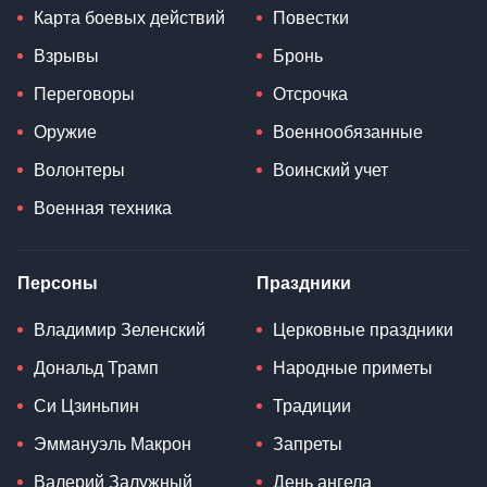
Карта боевых действий
Повестки
Взрывы
Бронь
Переговоры
Отсрочка
Оружие
Военнообязанные
Волонтеры
Воинский учет
Военная техника
Персоны
Праздники
Владимир Зеленский
Церковные праздники
Дональд Трамп
Народные приметы
Си Цзиньпин
Традиции
Эммануэль Макрон
Запреты
Валерий Залужный
День ангела