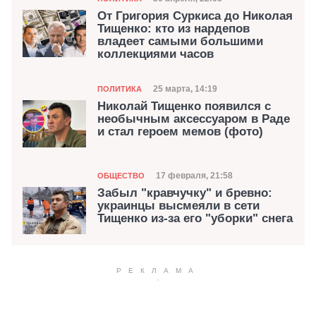
Дата публикации
От Григория Суркиса до Николая
Тищенко: кто из нардепов
владеет самыми большими
коллекциями часов
Категория
Дата публикации
25 марта, 14:19
ПОЛИТИКА
Николай Тищенко появился с
необычным аксессуаром в Раде
и стал героем мемов (фото)
Категория
Дата публикации
17 февраля, 21:58
ОБЩЕСТВО
Забыл "кравчучку" и бревно:
украинцы высмеяли в сети
Тищенко из-за его "уборки" снега