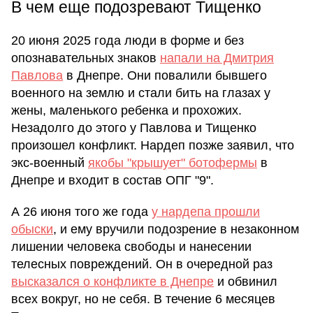
В чем еще подозревают Тищенко
20 июня 2025 года люди в форме и без
опознавательных знаков
напали на Дмитрия
Павлова
в Днепре. Они повалили бывшего
военного на землю и стали бить на глазах у
жены, маленького ребенка и прохожих.
Незадолго до этого у Павлова и Тищенко
произошел конфликт. Нардеп позже заявил, что
экс-военный
якобы "крышует" ботофермы
в
Днепре и входит в состав ОПГ "9".
А 26 июня того же года
у нардепа прошли
обыски
, и ему вручили подозрение в незаконном
лишении человека свободы и нанесении
телесных повреждений. Он в очередной раз
высказался о конфликте в Днепре
и обвинил
всех вокруг, но не себя. В течение 6 месяцев