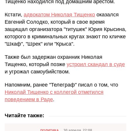
Тищенко находился под домашним арестом.
Кстати,
адвокатом Николая Тищенко
оказался
Евгений Солодко, который в свое время
защищал организатора "титушек" Юрия Крысина,
которого в криминальных кругах знают по кличке
"Шкаф", "Шрек" или "Крыса".
Также был задержан охранник Николая
Тищенко, который позже
устроил скандал в суде
и угрожал самоубийством.
Напомним, ранее "Телеграф" писал о том, что
Николай Тищенко с коллегой отметился
поведением в Раде
.
Читайте также:
Категория
30 апреля, 22:08
ПОЛИТИКА