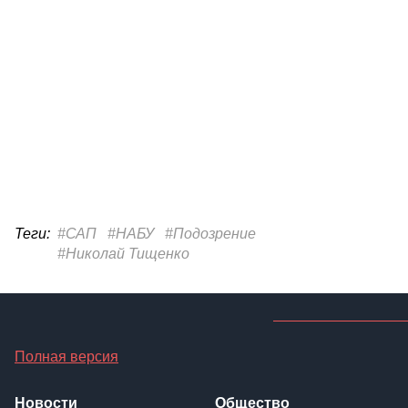
Теги:
#САП
#НАБУ
#Подозрение
#Николай Тищенко
Полная версия
Новости
Общество