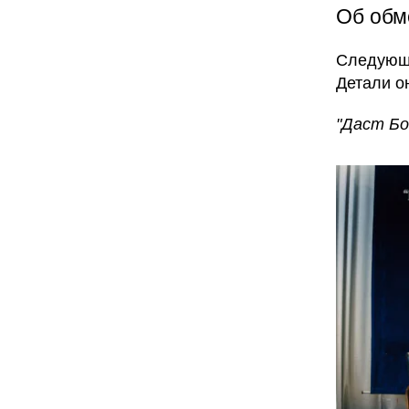
Об обм
Следую
Детали о
"Даст Бо