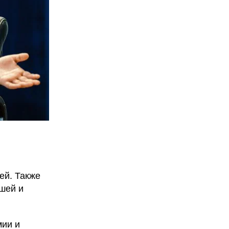
ей. Также
шей и
мии и