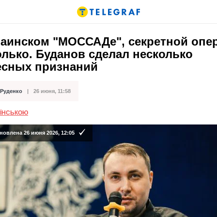
раинском "МОССАДе", секретной опе
олько. Буданов сделал несколько
есных признаний
 Руденко
26 июня, 11:58
кации
АЇНСЬКОЮ
новлена 26 июня 2026, 12:05