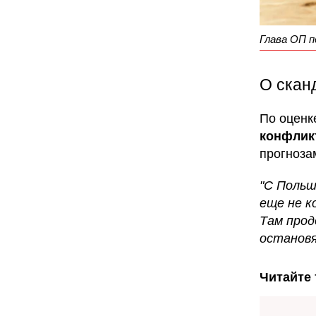
Глава ОП по
О скан
По оценк
конфлик
прогноза
"С Польш
еще не к
Там прод
останов
Читайте 