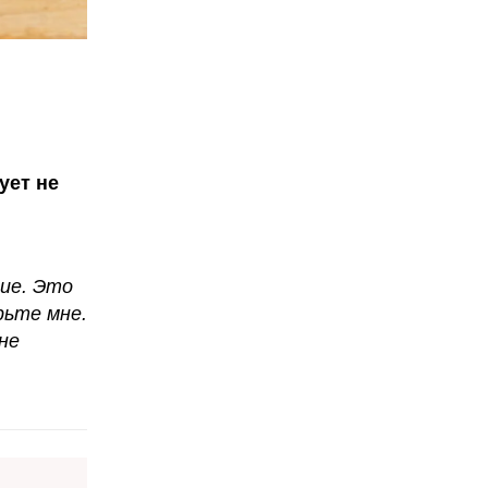
ует не
ие. Это
рьте мне.
не