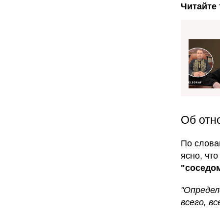
Читайте 
Об отн
По слова
ясно, чт
"соседом
"Определ
всего, в