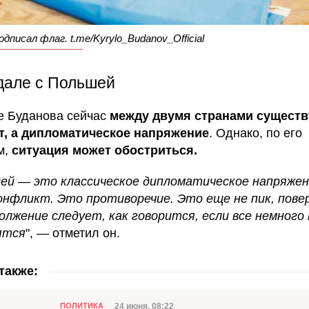
дписал флаг. t.me/Kyrylo_Budanov_Official
дале с Польшей
е Буданова сейчас
между двумя странами существ
т, а дипломатическое напряжение
. Однако, по его
м,
ситуация может обостриться.
ей — это классическое дипломатическое напряжен
онфликт. Это противоречие. Это еще не пик, пове
олжение следует, как говорится, если все немного 
ятся
", — отметил он.
также:
Категория
Дата публикации
24 июня, 08:22
ПОЛИТИКА