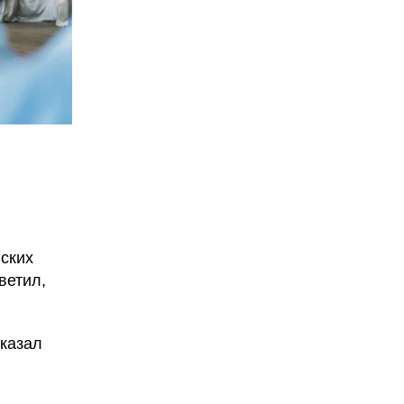
йских
ветил,
сказал