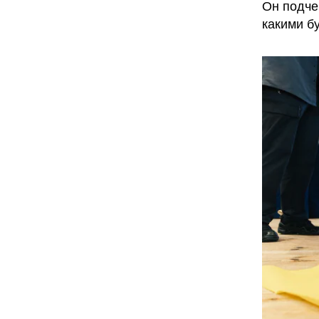
Он подчер
какими б