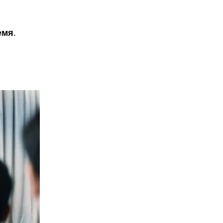
емя
.