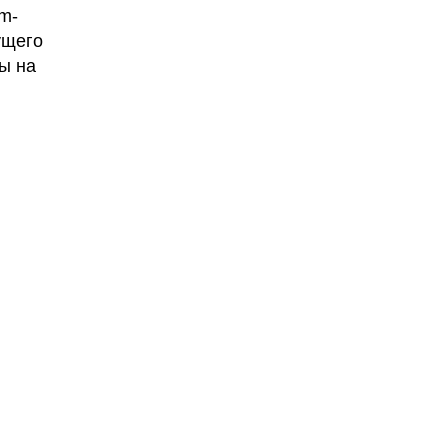
m-
ущего
ы на