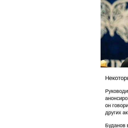
Некотор
Руководи
анонсиро
он говор
других а
Буданов 