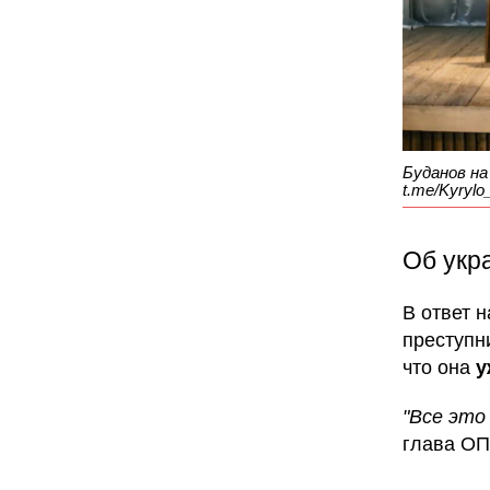
Буданов на
t.me/Kyrylo
Об укр
В ответ 
преступн
что она
у
"Все это
глава ОП