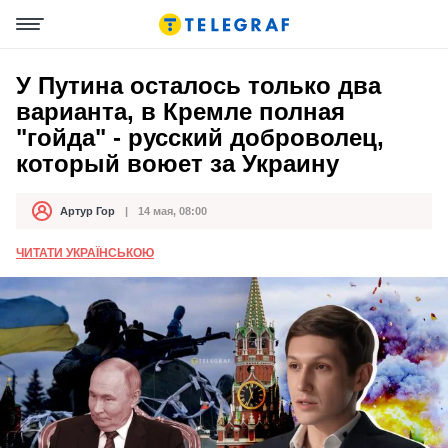
У Путина осталось только два
варианта, в Кремле полная
"гойда" - русский доброволец,
который воюет за Украину
Артур Гор
14 мая, 08:00
Автор
Дата публикации
ЧИТАТИ УКРАЇНСЬКОЮ