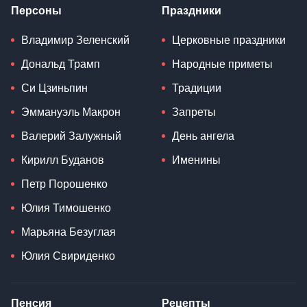
Персоны
Праздники
Владимир Зеленский
Церковные праздники
Дональд Трамп
Народные приметы
Си Цзиньпин
Традиции
Эммануэль Макрон
Запреты
Валерий Залужный
День ангела
Кирилл Буданов
Именины
Петр Порошенко
Юлия Тимошенко
Марьяна Безуглая
Юлия Свириденко
Пенсия
Рецепты