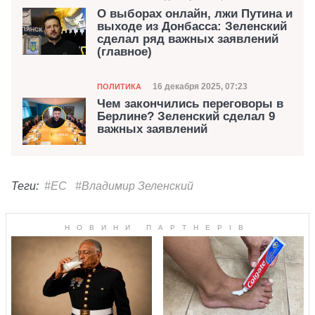
О выборах онлайн, лжи Путина и
выходе из Донбасса: Зеленский
сделал ряд важных заявлений
(главное)
Категория
Дата публикации
16 декабря 2025, 07:23
ПОЛИТИКА
Чем закончились переговоры в
Берлине? Зеленский сделал 9
важных заявлений
Теги:
#ЕС
#Владимир Зеленский