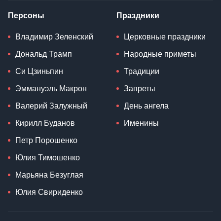
Персоны
Праздники
Владимир Зеленский
Церковные праздники
Дональд Трамп
Народные приметы
Си Цзиньпин
Традиции
Эммануэль Макрон
Запреты
Валерий Залужный
День ангела
Кирилл Буданов
Именины
Петр Порошенко
Юлия Тимошенко
Марьяна Безуглая
Юлия Свириденко