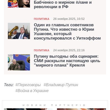
Бабченко о мирном плане и
революции в РФ
Категория
Дата публикации
26 ноября 2025, 10:52
ПОЛИТИКА
Один из главных советников
Путина. Что известно о Юрии
Ушакове, который
консультировался с Уиткоффом
Категория
Дата публикации
24 ноября 2025, 22:16
ПОЛИТИКА
Путину выгодны оба сценария:
СМИ раскрыли настоящую цель
"мирного плана" Кремля
Теги:
#Переговоры
#Владимир Путин
#Война в Украине