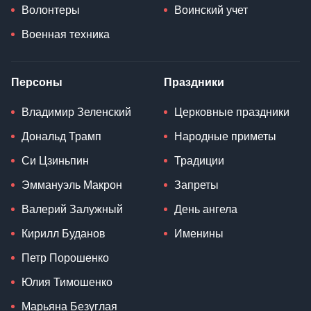
Волонтеры
Воинский учет
Военная техника
Персоны
Праздники
Владимир Зеленский
Церковные праздники
Дональд Трамп
Народные приметы
Си Цзиньпин
Традиции
Эммануэль Макрон
Запреты
Валерий Залужный
День ангела
Кирилл Буданов
Именины
Петр Порошенко
Юлия Тимошенко
Марьяна Безуглая