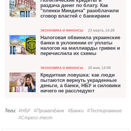
Политические кредиты и
раздача денег по блату. Как
"пленки Миндича" разоблачили
сговор властей с банкирами
Категория
Дата публикаци
23 марта, 14:28
ЭКОНОМИКА И ФИНАНСЫ
Налоговая обвинила украинские
банки в уклонении от уплаты
налогов на миллиарды гривен и
перечислила их схемы
Категория
Дата публикаци
20 мая, 14:08
ЭКОНОМИКА И ФИНАНСЫ
Кредитная ловушка: как люди
пытаются вернуть украденные
деньги, а банки, НБУ и силовики
ничего не расследуют
Теги:
#НБУ
#ПриватБанк
#Банки
#Тестирование
#Стресс-тест