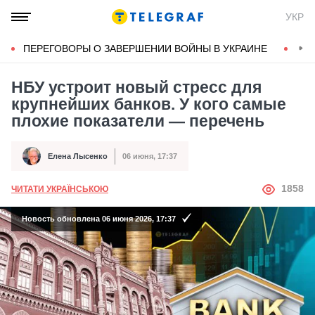
УКР
ПЕРЕГОВОРЫ О ЗАВЕРШЕНИИ ВОЙНЫ В УКРАИНЕ
КОН
НБУ устроит новый стресс для
крупнейших банков. У кого самые
плохие показатели — перечень
Елена Лысенко
06 июня, 17:37
Автор
Дата публикации
АВТОР
1858
ЧИТАТИ УКРАЇНСЬКОЮ
Новость обновлена 06 июня 2026, 17:37