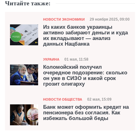
Читайте также:
Категория
Дата публикации
29 ноября 2025, 09:00
НОВОСТИ ЭКОНОМИКИ
Из каких банков украинцы
активно забирают деньги и куда
их вкладывают — анализ
данных Нацбанка
Категория
Дата публикации
01 мая, 11:58
УКРАИНА
Коломойский получил
очередное подозрение: сколько
он уже в СИЗО и какой срок
грозит олигарху
Категория
Дата публикации
02 мая, 15:09
НОВОСТИ ОБЩЕСТВА
Банк может оформить кредит на
пенсионера без согласия. Как
избежать большой беды