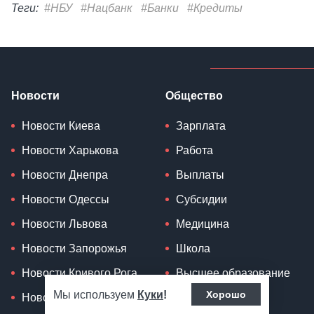
Теги:
#НБУ
#Нацбанк
#Банки
#Кредиты
Новости
Общество
Новости Киева
Зарплата
Новости Харькова
Работа
Новости Днепра
Выплаты
Новости Одессы
Субсидии
Новости Львова
Медицина
Новости Запорожья
Школа
Новости Кривого Рога
Высшее образование
Мы используем
Куки
!
Хорошо
Новости Донбасса
Пособия