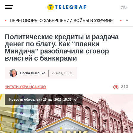
УКР
ПЕРЕГОВОРЫ О ЗАВЕРШЕНИИ ВОЙНЫ В УКРАИНЕ
КОН
Политические кредиты и раздача
денег по блату. Как "пленки
Миндича" разоблачили сговор
властей с банкирами
Елена Лысенко
25 мая, 15:38
Автор
Дата публикации
АВТОР
813
ЧИТАТИ УКРАЇНСЬКОЮ
Новость обновлена 25 мая 2026, 15:38