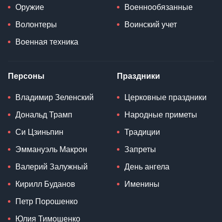
Оружие
Военнообязанные
Волонтеры
Воинский учет
Военная техника
Персоны
Праздники
Владимир Зеленский
Церковные праздники
Дональд Трамп
Народные приметы
Си Цзиньпин
Традиции
Эммануэль Макрон
Запреты
Валерий Залужный
День ангела
Кирилл Буданов
Именины
Петр Порошенко
Юлия Тимошенко