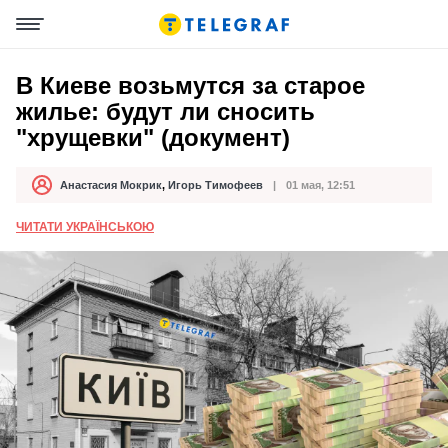
В Киеве возьмутся за старое
жилье: будут ли сносить
"хрущевки" (документ)
Анастасия Мокрик
,
Игорь Тимофеев
01 мая, 12:51
Автор
Дата публикации
ЧИТАТИ УКРАЇНСЬКОЮ