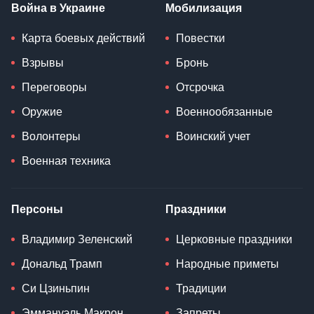
Война в Украине
Мобилизация
Карта боевых действий
Повестки
Взрывы
Бронь
Переговоры
Отсрочка
Оружие
Военнообязанные
Волонтеры
Воинский учет
Военная техника
Персоны
Праздники
Владимир Зеленский
Церковные праздники
Дональд Трамп
Народные приметы
Си Цзиньпин
Традиции
Эммануэль Макрон
Запреты