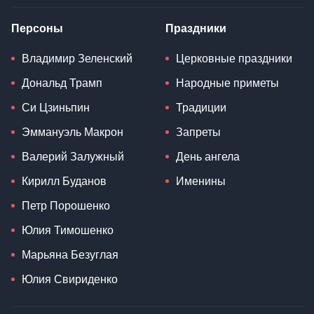
Персоны
Праздники
Владимир Зеленский
Церковные праздники
Дональд Трамп
Народные приметы
Си Цзиньпин
Традиции
Эммануэль Макрон
Запреты
Валерий Залужный
День ангела
Кирилл Буданов
Именины
Петр Порошенко
Юлия Тимошенко
Марьяна Безуглая
Юлия Свириденко