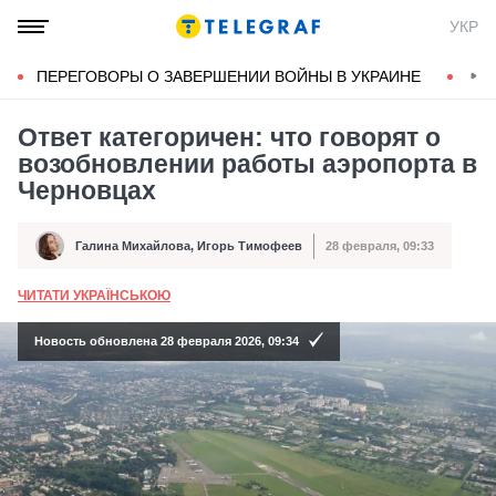
УКР
ПЕРЕГОВОРЫ О ЗАВЕРШЕНИИ ВОЙНЫ В УКРАИНЕ
КОН
Ответ категоричен: что говорят о
возобновлении работы аэропорта в
Черновцах
Галина Михайлова
,
Игорь Тимофеев
28 февраля, 09:33
Автор
Дата публикации
ЧИТАТИ УКРАЇНСЬКОЮ
А
Новость обновлена 28 февраля 2026, 09:34