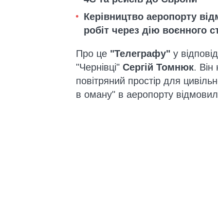
Керівництво аеропорту від
робіт через дію воєнного с
Про це
"Телеграфу"
у відпові
"Чернівці"
Сергій Томнюк
. Він
повітряний простір для цивільн
в оману" в аеропорту відмовил