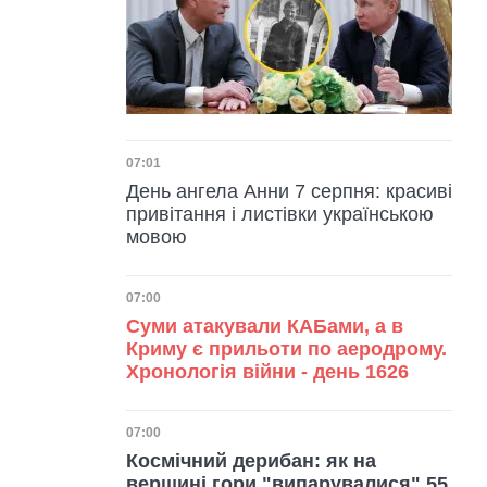
Дата публікації
07:01
День ангела Анни 7 серпня: красиві
привітання і листівки українською
мовою
Дата публікації
07:00
Суми атакували КАБами, а в
Криму є прильоти по аеродрому.
Хронологія війни - день 1626
Дата публікації
07:00
Космічний дерибан: як на
вершині гори "випарувалися" 55