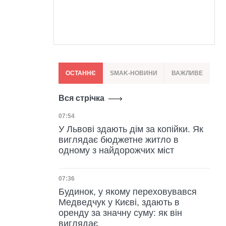
ОСТАННЄ
SMAK-НОВИНИ
ВАЖЛИВЕ
Вся стрічка
Дата публікації
07:54
У Львові здають дім за копійки. Як
виглядає бюджетне житло в
одному з найдорожчих міст
Дата публікації
07:36
Будинок, у якому переховувався
Медведчук у Києві, здають в
оренду за значну суму: як він
виглядає