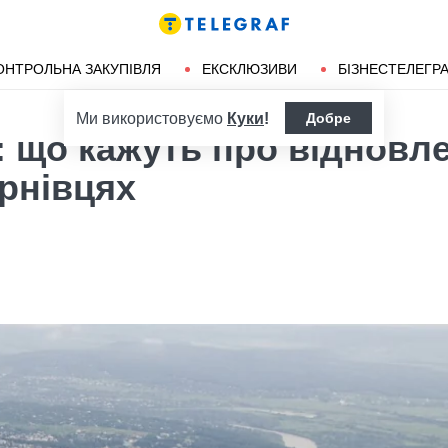
ендліз
Херсон
ОНТРОЛЬНА ЗАКУПІВЛЯ
ЕКСКЛЮЗИВИ
БІЗНЕСТЕЛЕГР
Ми використовуємо
Куки
!
Добре
: що кажуть про відновл
рнівцях