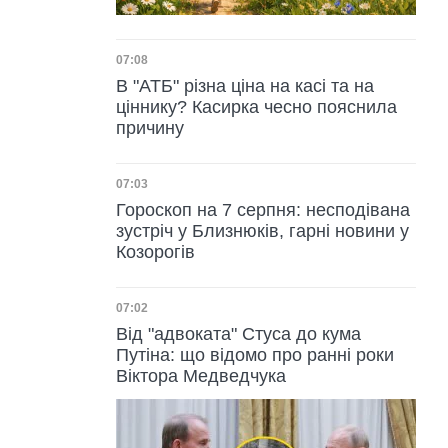
Дата публікації
07:08
В "АТБ" різна ціна на касі та на
ціннику? Касирка чесно пояснила
причину
Дата публікації
07:03
Гороскоп на 7 серпня: несподівана
зустріч у Близнюків, гарні новини у
Козорогів
Дата публікації
07:02
Від "адвоката" Стуса до кума
Путіна: що відомо про ранні роки
Віктора Медведчука