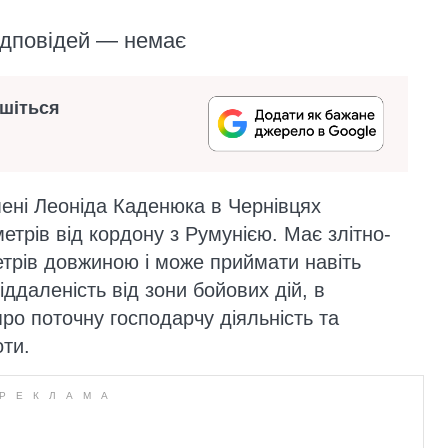
відповідей — немає
ишіться
мені Леоніда Каденюка в Чернівцях
етрів від кордону з Румунією. Має злітно-
трів довжиною і може приймати навіть
іддаленість від зони бойових дій, в
ро поточну господарчу діяльність та
оти.