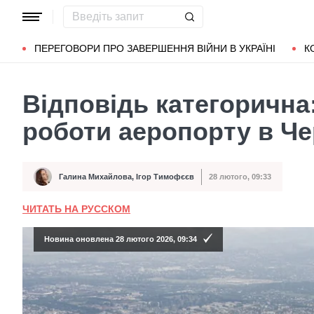
Популярні запити
Маріуполь
Донбас
Зеленський
Л
ПЕРЕГОВОРИ ПРО ЗАВЕРШЕННЯ ВІЙНИ В УКРАЇНІ
К
Відповідь категорична
роботи аеропорту в Че
Галина Михайлова
,
Ігор Тимофєєв
28 лютого, 09:33
Автор
Дата публікації
ЧИТАТЬ НА РУССКОМ
Новина оновлена 28 лютого 2026, 09:34