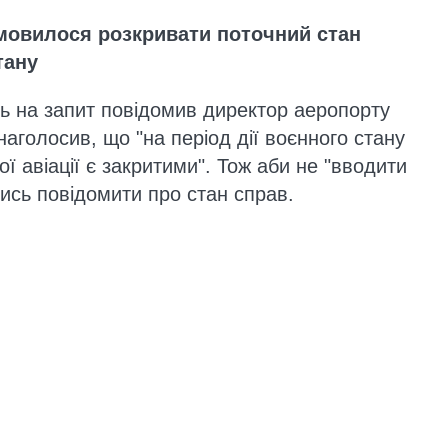
мовилося розкривати поточний стан
тану
дь на запит повідомив директор аеропорту
 наголосив, що "на період дії воєнного стану
ої авіації є закритими". Тож аби не "вводити
ись повідомити про стан справ.