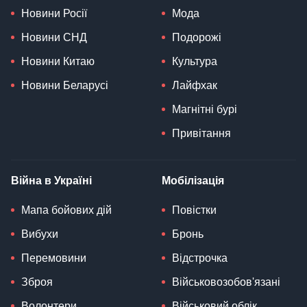
Новини Росії
Мода
Новини СНД
Подорожі
Новини Китаю
Культура
Новини Беларусі
Лайфхак
Магнітні бурі
Привітання
Війна в Україні
Мобілізація
Мапа бойових дій
Повістки
Вибухи
Бронь
Перемовини
Відстрочка
Зброя
Військовозобов'язані
Волонтери
Військовий облік