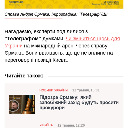
Справа Андрія Єрмака. Інфографіка: "Телеграф"/ШІ
Нагадаємо, експерти поділилися з
"Телеграфом"
думками,
чи зміниться щось для
України
на міжнародній арені через справу
Єрмака. Вони вважають, що це не вплине на
переговорні позиції Києва.
Читайте також:
Категорія
Дата публікації
12 травня, 15:01
НОВИНИ УКРАЇНИ
Підозра Єрмаку: який
запобіжний захід будуть просити
прокурори
Категорія
Дата публікації
12 травня, 12:26
УКРАЇНА