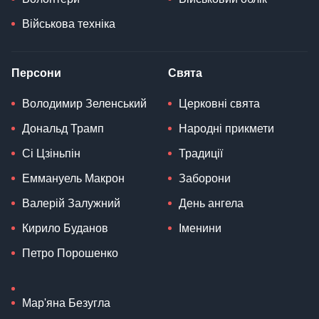
Військова техніка
Персони
Свята
Володимир Зеленський
Церковні свята
Дональд Трамп
Народні прикмети
Сі Цзіньпін
Традиції
Еммануель Макрон
Заборони
Валерій Залужний
День ангела
Кирило Буданов
Іменини
Петро Порошенко
Мар'яна Безугла