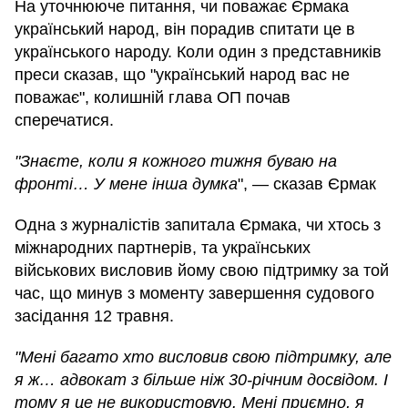
На уточнююче питання, чи поважає Єрмака
український народ, він порадив спитати це в
українського народу. Коли один з представників
преси сказав, що "український народ вас не
поважає", колишній глава ОП почав
сперечатися.
"Знаєте, коли я кожного тижня буваю на
фронті… У мене інша думка
", — сказав Єрмак
Одна з журналістів запитала Єрмака, чи хтось з
міжнародних партнерів, та українських
військових висловив йому свою підтримку за той
час, що минув з моменту завершення судового
засідання 12 травня.
"Мені багато хто висловив свою підтримку, але
я ж… адвокат з більше ніж 30-річним досвідом. І
тому я це не використовую. Мені приємно, я