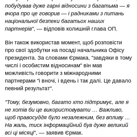
побудував дуже гарні відносини з багатьма — я
вчора про це говорив — і радниками з питань
національної безпеки багатьох наших
партнерів"
, — відповів колишній глава ОП.
Він також використав момент, щоб розповісти
про свої здобутки на посаді начальника Офісу
президента. За словами Єрмака, "завдяки в тому
числі і особистим відносинам" він мав
можливість говорити з міжнародними
партнерами "і вночі, і вдень і так далі. Це давало
певний результат".
"Тому, безумовно, багато хто підтримує, але я
не хотів би це використовувати … Важливо,
щоб правосуддя було незалежним, без впливу …
На жаль, тиск інформаційний був дуже великий
всі ці місяці
", — заявив Єрмак.