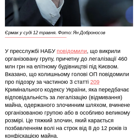
Єрмак у суді 12 травня. Фото: Ян Доброносов
У пресслужбі НАБУ
повідомили
, що викрили
організовану групу, причетну до легалізації 460
млн грн на елітному будівництві під Києвом.
Вказано, що колишньому голові ОП повідомили
про підозру за частиною 3 статті
209
Кримінального кодексу України, яка передбачає
відповідальність за легалізацію (відмивання)
майна, одержаного злочинним шляхом, вчинене
організованою групою або в особливо великому
розмірі. Це тяжкий злочин, який карається
позбавленням волі на строк від 8 до 12 років із
конфіскацією майна.