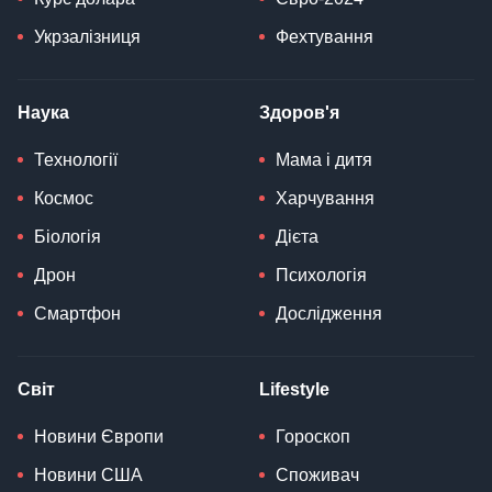
Укрзалізниця
Фехтування
Наука
Здоров'я
Технології
Мама і дитя
Космос
Харчування
Біологія
Дієта
Дрон
Психологія
Смартфон
Дослідження
Світ
Lifestyle
Новини Європи
Гороскоп
Новини США
Споживач