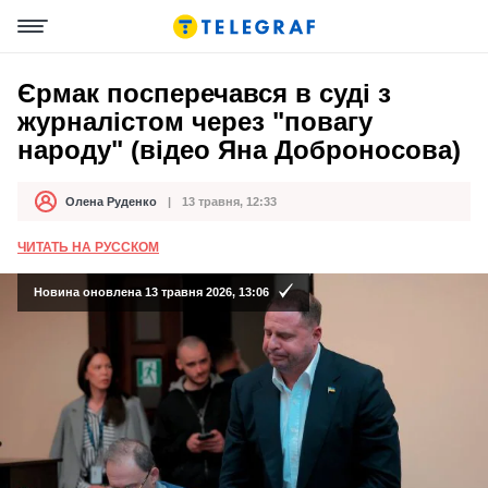
Єрмак посперечався в суді з
журналістом через "повагу
народу" (відео Яна Доброносова)
Олена Руденко
13 травня, 12:33
Автор
Дата публікації
ЧИТАТЬ НА РУССКОМ
Новина оновлена 13 травня 2026, 13:06