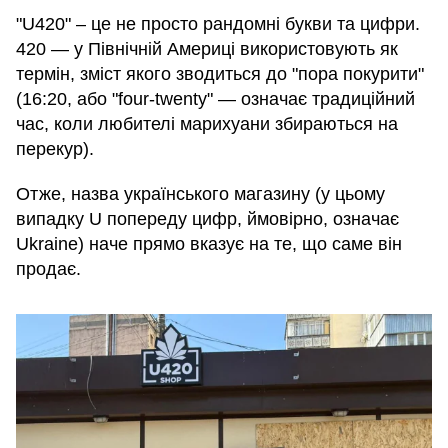
"U420" – це не просто рандомні букви та цифри.
420 — у Північній Америці використовують як
термін, зміст якого зводиться до "пора покурити"
(16:20, або "four-twenty" — означає традиційний
час, коли любителі марихуани збираються на
перекур).
Отже, назва українського магазину (у цьому
випадку U попереду цифр, ймовірно, означає
Ukraine) наче прямо вказує на те, що саме він
продає.