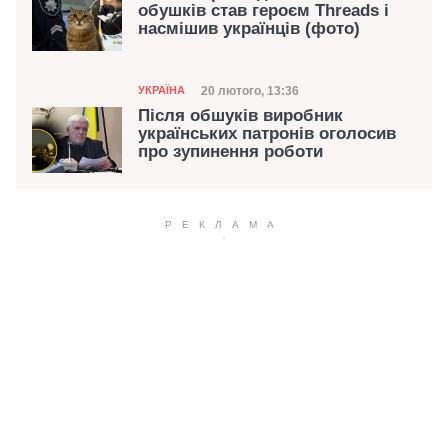
обушків став героєм Threads і
насмішив українців (фото)
Категорія
Дата публікації
20 лютого, 13:36
УКРАЇНА
Після обшуків виробник
українських патронів оголосив
про зупинення роботи