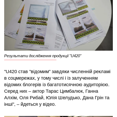
Результати дослідження продукції "U420"
"U420 став "відомим" завдяки численній рекламі
в соцмережах, у тому числі і із залученням
відомих блогерів із багатотисячною аудиторією.
Серед них – актор Тарас Цимбалюк, Ганна
Алхім, Оля Рибай, Юлія Шелудько, Дана Грін та
інші", – йдеться у відео.