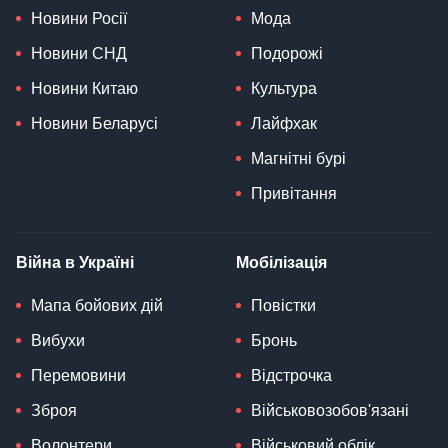
Новини Росії
Мода
Новини СНД
Подорожі
Новини Китаю
Культура
Новини Беларусі
Лайфхак
Магнітні бурі
Привітання
Війна в Україні
Мобілізація
Мапа бойових дій
Повістки
Вибухи
Бронь
Перемовини
Відстрочка
Зброя
Військовозобов'язані
Волонтери
Військовий облік