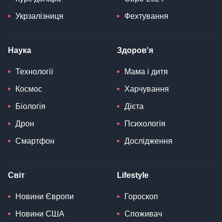
Укрзалізниця
Фехтування
Наука
Здоров'я
Технології
Мама і дитя
Космос
Харчування
Біологія
Дієта
Дрон
Психологія
Смартфон
Дослідження
Світ
Lifestyle
Новини Європи
Гороскоп
Новини США
Споживач