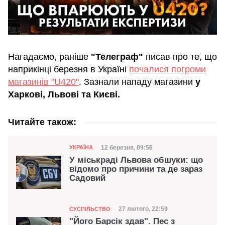
Нагадаємо, раніше
"Телеграф"
писав про те, що
наприкінці березня в Україні
почалися погроми
магазинів "U420"
. Зазнали нападу магазини
у
Харкові, Львові та Києві.
Читайте також:
Категорія
Дата публікації
12 березня, 09:56
УКРАЇНА
У міськраді Львова обшуки: що
відомо про причини та де зараз
Садовий
Категорія
Дата публікації
27 лютого, 22:59
СУСПІЛЬСТВО
"Його Барсік здав". Пес з