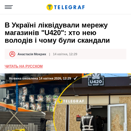
В Україні ліквідували мережу
магазинів "U420": хто нею
володів і чому були скандали
Анастасія Мокрик
14 квітня, 12:29
Автор
Дата публікації
ЧИТАТЬ НА РУССКОМ
Новина оновлена 14 квітня 2026, 12:29