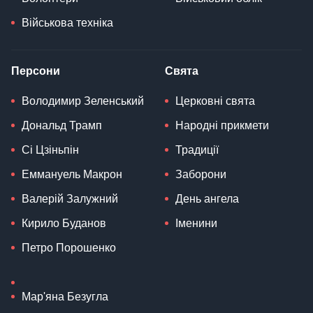
Військова техніка
Персони
Свята
Володимир Зеленський
Церковні свята
Дональд Трамп
Народні прикмети
Сі Цзіньпін
Традиції
Еммануель Макрон
Заборони
Валерій Залужний
День ангела
Кирило Буданов
Іменини
Петро Порошенко
Мар'яна Безугла