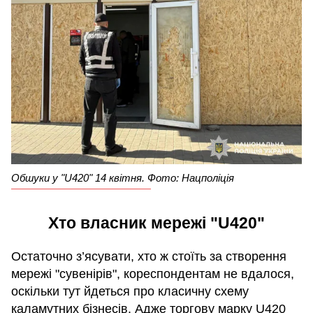
Обшуки у "U420" 14 квітня. Фото: Нацполіція
Хто власник мережі "U420"
Остаточно з’ясувати, хто ж стоїть за створення
мережі "сувенірів", кореспондентам не вдалося,
оскільки тут йдеться про класичну схему
каламутних бізнесів. Адже торгову марку U420