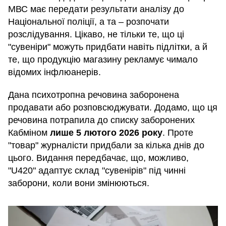
МВС має передати результати аналізу до
Національної поліції, а та – розпочати
розслідування. Цікаво, не тільки те, що ці
"сувеніри" можуть придбати навіть підлітки, а й
те, що продукцію магазину рекламує чимало
відомих інфлюанерів.
Дана психотропна речовина заборонена
продавати або розповсюджувати. Додамо, що ця
речовина потрапила до списку заборонених
Кабміном
лише 5 лютого 2026 року
. Проте
"товар" журналісти придбали за кілька днів до
цього. Видання передбачає, що, можливо,
"U420" адаптує склад "сувенірів" під чинні
заборони, коли вони змінюються.