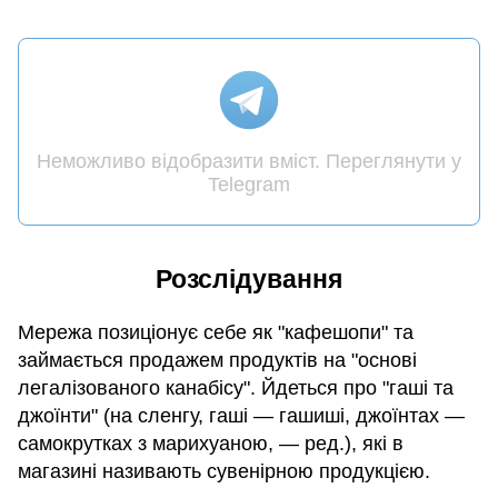
Неможливо відобразити вміст. Переглянути у
Telegram
Розслідування
Мережа позиціонує себе як "кафешопи" та
займається продажем продуктів на "основі
легалізованого канабісу". Йдеться про "гаші та
джоїнти" (на сленгу, гаші — гашиші, джоїнтах —
самокрутках з марихуаною, — ред.), які в
магазині називають сувенірною продукцією.