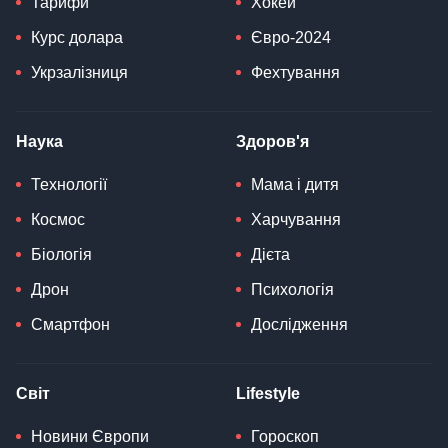
Тарифи
Хокей
Курс долара
Євро-2024
Укрзалізниця
Фехтування
Наука
Здоров'я
Технології
Мама і дитя
Космос
Харчування
Біологія
Дієта
Дрон
Психологія
Смартфон
Дослідження
Світ
Lifestyle
Новини Європи
Гороскоп