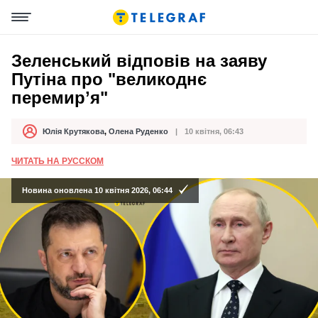
Зеленський відповів на заяву
Путіна про "великоднє
перемирʼя"
Юлія Крутякова
,
Олена Руденко
10 квітня, 06:43
Автор
Дата публікації
ЧИТАТЬ НА РУССКОМ
Новина оновлена 10 квітня 2026, 06:44