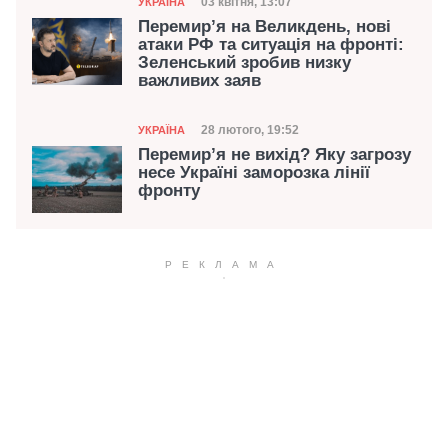
Категорія
Дата публікації
03 квітня, 13:07
УКРАЇНА
Перемир’я на Великдень, нові
атаки РФ та ситуація на фронті:
Зеленський зробив низку
важливих заяв
Категорія
Дата публікації
28 лютого, 19:52
УКРАЇНА
Перемир’я не вихід? Яку загрозу
несе Україні заморозка лінії
фронту