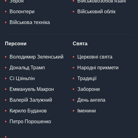
Зброя
Військовозобов'язані
Волонтери
Військовий облік
Військова техніка
Персони
Свята
Володимир Зеленський
Церковні свята
Дональд Трамп
Народні прикмети
Сі Цзіньпін
Традиції
Еммануель Макрон
Заборони
Валерій Залужний
День ангела
Кирило Буданов
Іменини
Петро Порошенко