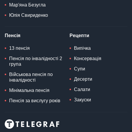
Мар'яна Безугла
Юлія Свириденко
Пенсія
Рецепти
13 пенсія
Випічка
Пенсія по інвалідності 2
Консервація
група
Супи
Військова пенсія по
Десерти
інвалідності
Салати
Мінімальна пенсія
Закуски
Пенсія за вислугу років