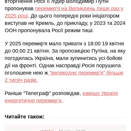
вторгнення Росії її лідер Володимир Путін
пропонував
перемир'я на Великдень лише раз у
2025 році
. До цього попередні роки ініціатором
виступав не Кремль, до прикладу, у 2023 та 2024
ООН пропонувала Росії режим тиші.
У 2025 перемир'я мало тривати з 18:00 19 квітня
до 00:00 21 квітня. За пропозицією Путіна, на яку
погодилась Україна, мали зупинитись усі бойові
дії на фронті. Однак насправді Росія порушила
оголошене нею ж
"великоднє перемир'я" більше
2 тисяч разів.
Раніше "Телеграф" розповідав,
навіщо Україні
енергетичне перемирʼя
.
Читайте також: