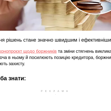
ня рішень стане значно швидшим і ефективніш
конопроєкт щодо боржників
та зміни стягнень виклик
Хоча в ньому й посилюють позицію кредитора, боржни
ють захисту.
ба знати: