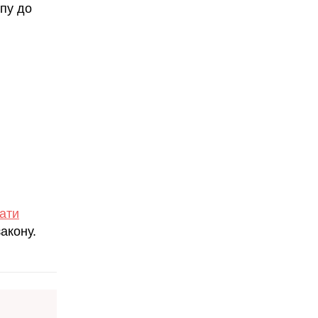
пу до
ати
акону.