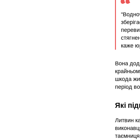
"Водно
зберіг
переви
стягне
каже ю
Вона дод
крайньому
шкода жи
період во
Які пі
Литвин к
виконавц
таємниця: