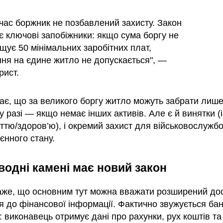
час боржник не позбавлений захисту. Закон
ає ключові запобіжники: якщо сума боргу не
щує 50 мінімальних заробітних плат,
ння на єдине житло не допускається", —
рист.
ає, що за великого боргу житло можуть забрати лише
 разі — якщо немає інших активів. Але є й винятки (і
ттю/здоров’ю), і окремий захист для військовослужбо
єнного стану.
дводні камені має новий закон
аже, що основним тут можна вважати розширений до
я до фінансової інформації. Фактично звужується бан
 виконавець отримує дані про рахунки, рух коштів та 