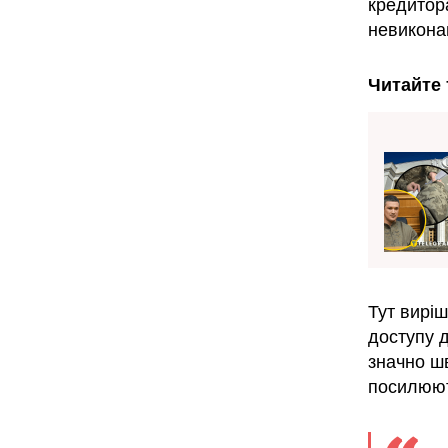
кредитор
невиконан
Читайте 
Тут вирі
доступу д
значно ш
посилюют