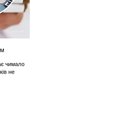
им
ає чимало
ків не