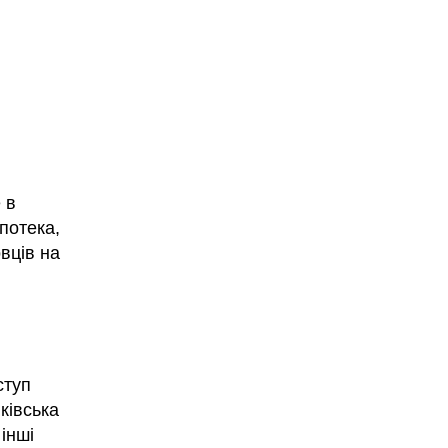
 в
потека,
вців на
ступ
ківська
інші