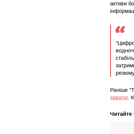
активи б
інформац
"Цифро
водноч
стабіль
затримк
резюму
Раніше "
завали
. 
Читайте 