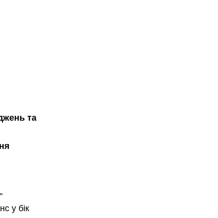
джень та
ння
"
с у бік