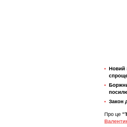
Новий 
спроще
Боржни
посил
Закон 
Про це
"
Валенти