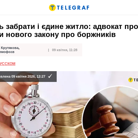
 забрати і єдине житло: адвокат пр
и нового закону про боржників
 Крутякова
,
09 квітня, 11:28
ації
Тимофєєв
РУССКОМ
лена 09 квітня 2026, 12:27