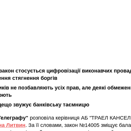
закон стосується цифровізації виконавчих прова
ння стягнення боргів
ків не позбавляють усіх прав, але деякі обмеже
юють
дещо звужує банківську таємницю
Телеграфу"
розповіла керівниця АБ "ТРАЕЛ КАНСЕЛ
на Литвин
. За її словами, закон №14005 зміщує балан