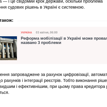
а — і це свідомий крок держави, оскільки проблема
ня судових рішень в Україні є системною.
також:
Категорія
Дата публікації
03 квітня, 06:00
УКРАЇНА
Реформа мобілізації в Україні може прова
названо 3 проблеми
шення запроваджене за рахунок цифровізації, автома
о рахунків і інтеграції реєстрів. Тобто виконання ріш
видшим і ефективнішим, при цьому права кредитора
ься.