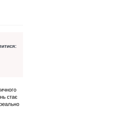
литися:
тичного
ень стає
 реально