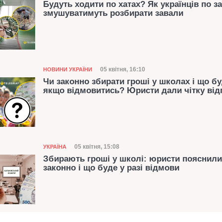
Будуть ходити по хатах? Як українців по з
змушуватимуть розбирати завали
Категорія
Дата публікації
05 квітня, 16:10
НОВИНИ УКРАЇНИ
Чи законно збирати гроші у школах і що бу
якщо відмовитись? Юристи дали чітку від
Категорія
Дата публікації
05 квітня, 15:08
УКРАЇНА
Збирають гроші у школі: юристи пояснили,
законно і що буде у разі відмови