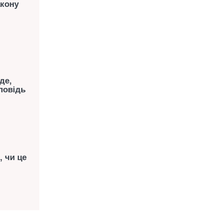
акону
де,
повідь
 чи це