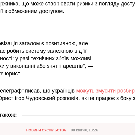
оржника, що може створювати ризики з погляду досту
ії з обмеженим доступом.
візація загалом є позитивною, але
ас робить систему залежною від її
ності: у разі технічних збоїв можливі
и у виконанні або знятті арештів", —
є юрист.
Телеграф" писав, що українців
можуть змусити розбир
Юрист Ігор Чудовський розповів, як це працює з боку з
також:
Категорія
Дата публікації
08 квітня, 13:26
НОВИНИ СУСПІЛЬСТВА