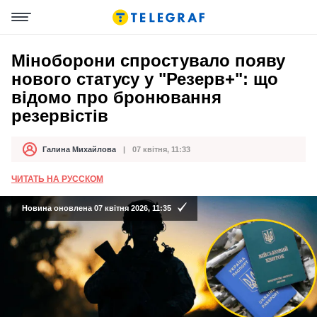
Міноборони спростувало появу
нового статусу у "Резерв+": що
відомо про бронювання
резервістів
Галина Михайлова
07 квітня, 11:33
Автор
Дата публікації
ЧИТАТЬ НА РУССКОМ
Новина оновлена 07 квітня 2026, 11:35