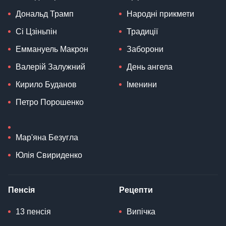
Дональд Трамп
Народні прикмети
Сі Цзіньпін
Традиції
Еммануель Макрон
Заборони
Валерій Залужний
День ангела
Кирило Буданов
Іменини
Петро Порошенко
Мар'яна Безугла
Юлія Свириденко
Пенсія
Рецепти
13 пенсія
Випічка