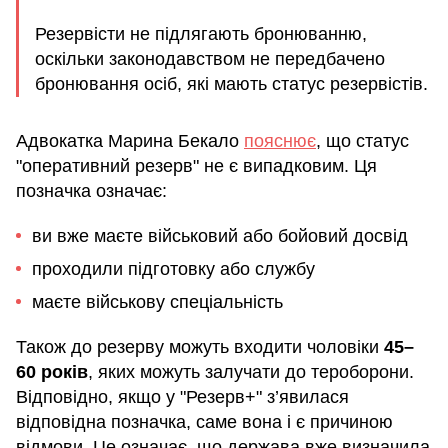
Резервісти не підлягають бронюванню,
оскільки законодавством не передбачено
бронювання осіб, які мають статус резервістів.
Адвокатка Марина Бекало
пояснює
, що статус
"оперативний резерв" не є випадковим. Ця
позначка означає:
ви вже маєте військовий або бойовий досвід
проходили підготовку або службу
маєте військову спеціальність
Також до резерву можуть входити чоловіки
45–
60 років
, яких можуть залучати до тероборони.
Відповідно, якщо у "Резерв+" з’явилася
відповідна позначка, саме вона і є причиною
відмови. Це означає, що держава вже визначила