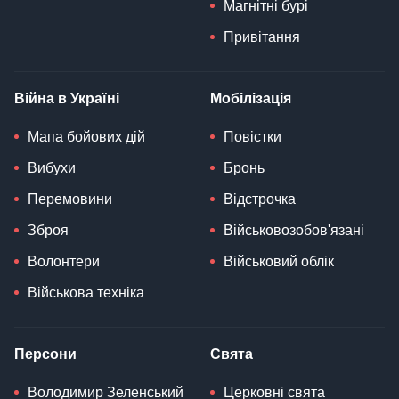
Магнітні бурі
Привітання
Війна в Україні
Мобілізація
Мапа бойових дій
Повістки
Вибухи
Бронь
Перемовини
Відстрочка
Зброя
Військовозобов'язані
Волонтери
Військовий облік
Військова техніка
Персони
Свята
Володимир Зеленський
Церковні свята