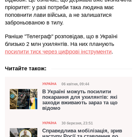
пріоритет: у разі потреби така людина має
поповнити лави війська, а не залишатися
заброньованою в тилу.
Раніше "Телеграф" розповідав, що в Україні
близько 2 млн ухилянтів. На них планують
посилити тиск через цифрові інструменти
.
Читайте також:
Категорія
Дата публікації
06 квітня, 09:44
УКРАЇНА
В Україні можуть посилити
покарання для ухилянтів: які
заходи вживають зараз та що
відомо
Категорія
Дата публікації
30 березня, 23:51
УКРАЇНА
Справедлива мобілізація, зрив
наступу Росії та ставлення до