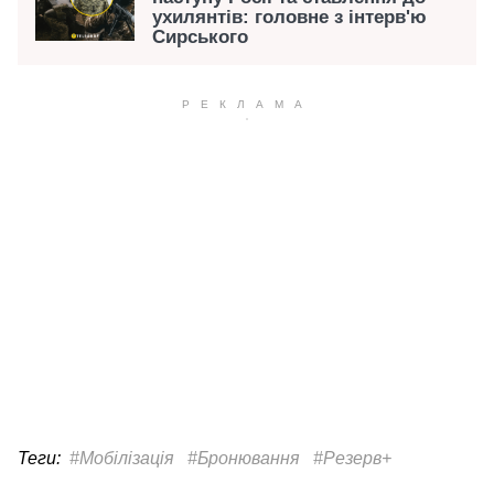
ухилянтів: головне з інтерв'ю
Сирського
Теги:
#Мобілізація
#Бронювання
#Резерв+