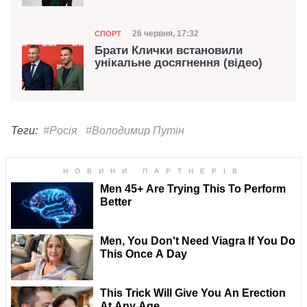
Категорія
Дата публікації
26 червня, 17:32
СПОРТ
Брати Клички встановили
унікальне досягнення (відео)
Теги:
#Росія
#Володимир Путін