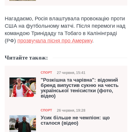
Нагадаємо, Росія влаштувала провокацію проти
США на футбольному матчі. Після перемоги над
командою Тринідаду та Тобаго в Калінінграді
(РФ)
прозвучала пісня про Америку
.
Читайте також:
Категорія
Дата публікації
27 червня, 15:41
СПОРТ
"Розкішна та чарівна": відомий
бренд випустив сукню на честь
української тенісистки (фото,
відео)
Категорія
Дата публікації
26 червня, 19:28
СПОРТ
Усик більше не чемпіон: що
сталося (відео)