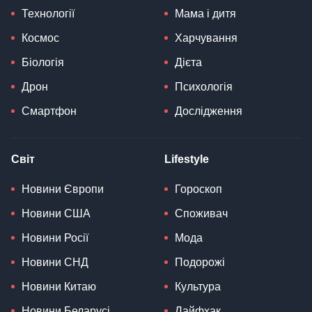
Технології
Мама і дитя
Космос
Харчування
Біологія
Дієта
Дрон
Психологія
Смартфон
Дослідження
Світ
Lifestyle
Новини Європи
Гороскоп
Новини США
Споживач
Новини Росії
Мода
Новини СНД
Подорожі
Новини Китаю
Культура
Новини Беларусі
Лайфхак