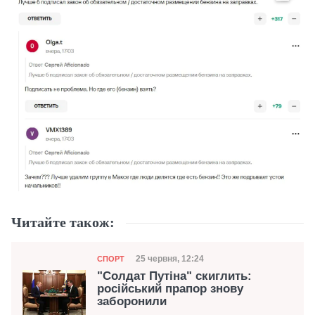
Читайте також:
Категорія
Дата публікації
25 червня, 12:24
СПОРТ
"Солдат Путіна" скиглить:
російський прапор знову
заборонили