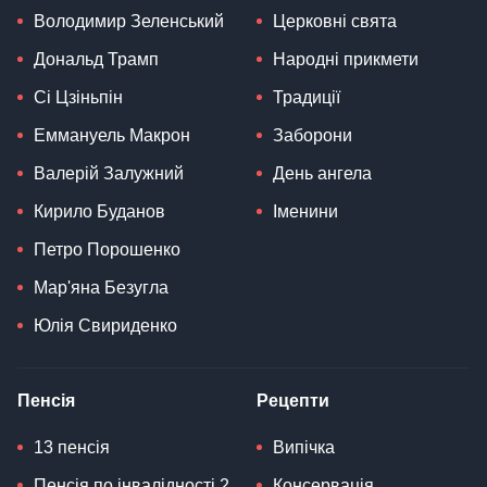
Володимир Зеленський
Церковні свята
Дональд Трамп
Народні прикмети
Сі Цзіньпін
Традиції
Еммануель Макрон
Заборони
Валерій Залужний
День ангела
Кирило Буданов
Іменини
Петро Порошенко
Мар'яна Безугла
Юлія Свириденко
Пенсія
Рецепти
13 пенсія
Випічка
Пенсія по інвалідності 2
Консервація