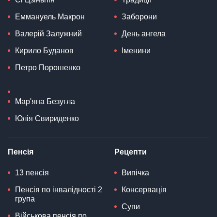
Еммануель Макрон
Заборони
Валерій Залужний
День ангела
Кирило Буданов
Іменини
Петро Порошенко
Мар'яна Безугла
Юлія Свириденко
Пенсія
Рецепти
13 пенсія
Випічка
Пенсія по інвалідності 2
Консервація
група
Супи
Військова пенсія по