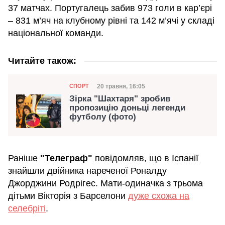
37 матчах. Португалець забив 973 голи в кар’єрі
– 831 м’яч на клубному рівні та 142 м’ячі у складі
національної команди.
Читайте також:
Категорія
Дата публікації
20 травня, 16:05
СПОРТ
Зірка "Шахтаря" зробив
пропозицію доньці легенди
футболу (фото)
Раніше
"Телеграф"
повідомляв, що в Іспанії
знайшли двійника нареченої Роналду
Джорджини Родрігес. Мати-одиначка з трьома
дітьми Вікторія з Барселони
дуже схожа на
селебріті
.