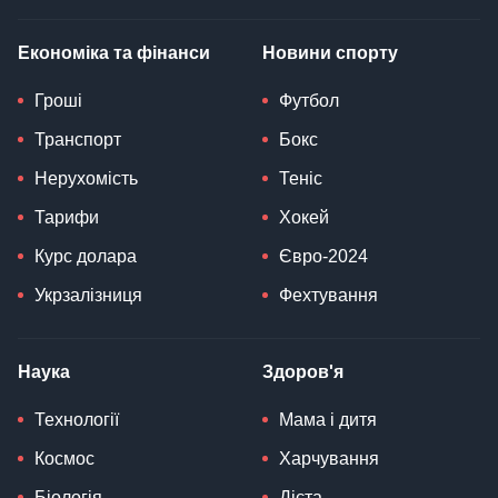
Економіка та фінанси
Новини спорту
Гроші
Футбол
Транспорт
Бокс
Нерухомість
Теніс
Тарифи
Хокей
Курс долара
Євро-2024
Укрзалізниця
Фехтування
Наука
Здоров'я
Технології
Мама і дитя
Космос
Харчування
Біологія
Дієта