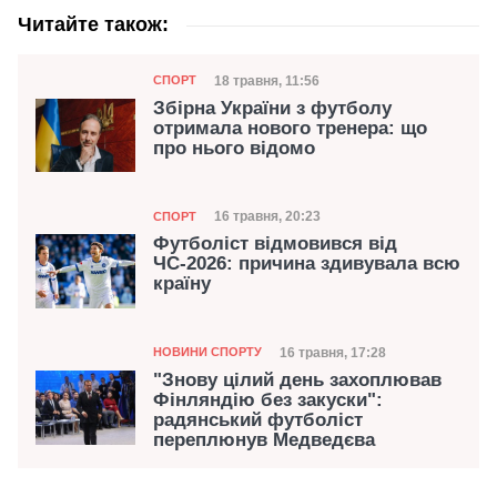
Читайте також:
Категорія
Дата публікації
18 травня, 11:56
СПОРТ
Збірна України з футболу
отримала нового тренера: що
про нього відомо
Категорія
Дата публікації
16 травня, 20:23
СПОРТ
Футболіст відмовився від
ЧС-2026: причина здивувала всю
країну
Категорія
Дата публікації
16 травня, 17:28
НОВИНИ СПОРТУ
"Знову цілий день захоплював
Фінляндію без закуски":
радянський футболіст
переплюнув Медведєва