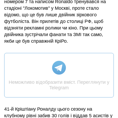
номером 7 та написом Ronaldo тренувався на
стадіоні "Локомотив" у Москві, проте стало
відомо, що це був лише двійник зіркового
футболіста. Він прилетів до столиці РФ, щоб
відзняти рекламні ролики чи кіно. При цьому
двійника зустрічали фанати та ЗМІ так само,
якби це був справжній КріРо.
Неможливо відобразити вміст. Переглянути у
Telegram
41-й Кріштіану Роналду цього сезону на
клубному рівні забив 30 голів і віддав 5 асистів у