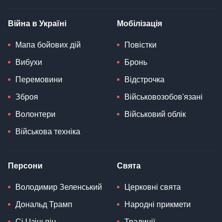
Війна в Україні
Мобілізація
Мапа бойових дій
Повістки
Вибухи
Бронь
Перемовини
Відстрочка
Зброя
Військовозобов'язані
Волонтери
Військовий облік
Військова техніка
Персони
Свята
Володимир Зеленський
Церковні свята
Дональд Трамп
Народні прикмети
Сі Цзіньпін
Традиції