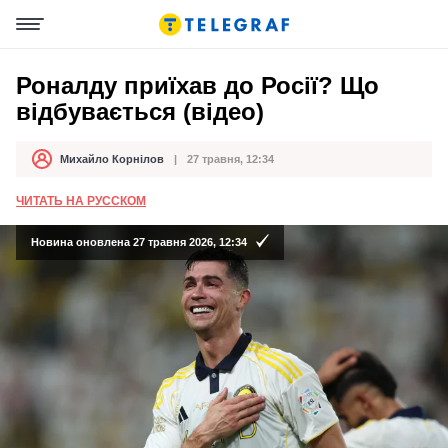
Роналду приїхав до Росії? Що
відбувається (відео)
Михайло Корнілов
27 травня, 12:34
Автор
Дата публікації
ЧИТАТЬ НА РУССКОМ
Новина оновлена 27 травня 2026, 12:34