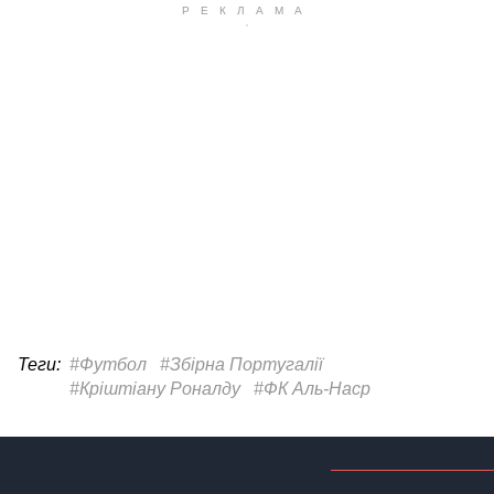
Теги:
#Футбол
#Збірна Португалії
#Кріштіану Роналду
#ФК Аль-Наср