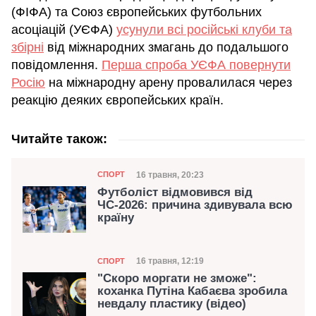
(ФІФА) та Союз європейських футбольних
асоціацій (УЄФА)
усунули всі російські клуби та
збірні
від міжнародних змагань до подальшого
повідомлення.
Перша спроба УЄФА повернути
Росію
на міжнародну арену провалилася через
реакцію деяких європейських країн.
Читайте також:
Категорія
Дата публікації
16 травня, 20:23
СПОРТ
Футболіст відмовився від
ЧС-2026: причина здивувала всю
країну
Категорія
Дата публікації
16 травня, 12:19
СПОРТ
"Скоро моргати не зможе":
коханка Путіна Кабаєва зробила
невдалу пластику (відео)