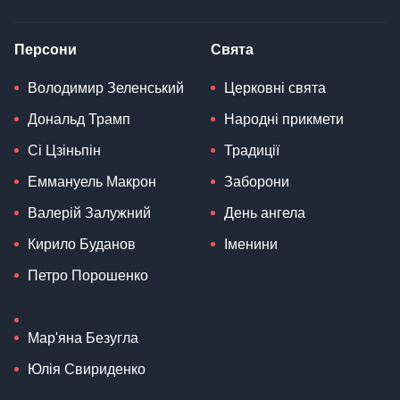
Персони
Свята
Володимир Зеленський
Церковні свята
Дональд Трамп
Народні прикмети
Сі Цзіньпін
Традиції
Еммануель Макрон
Заборони
Валерій Залужний
День ангела
Кирило Буданов
Іменини
Петро Порошенко
Мар'яна Безугла
Юлія Свириденко