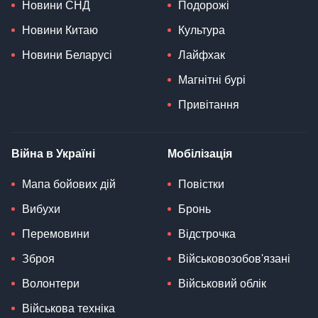
Новини СНД
Подорожі
Новини Китаю
Культура
Новини Беларусі
Лайфхак
Магнітні бурі
Привітання
Війна в Україні
Мобілізація
Мапа бойових дій
Повістки
Вибухи
Бронь
Перемовини
Відстрочка
Зброя
Військовозобов'язані
Волонтери
Військовий облік
Військова техніка