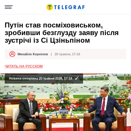
Путін став посміховиськом,
зробивши безглузду заяву після
зустрічі із Сі Цзіньпіном
Михайло Корнілов
20 травня, 17:16
Автор
Дата публікації
ЧИТАТЬ НА РУССКОМ
Новина оновлена 20 травня 2026, 17:16