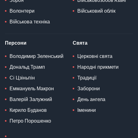
Зброя
Військовозобов'язані
Волонтери
Військовий облік
Військова техніка
Персони
Свята
Володимир Зеленський
Церковні свята
Дональд Трамп
Народні прикмети
Сі Цзіньпін
Традиції
Еммануель Макрон
Заборони
Валерій Залужний
День ангела
Кирило Буданов
Іменини
Петро Порошенко