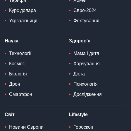
Тарифи
Хокей
Курс долара
Євро-2024
Укрзалізниця
Фехтування
Наука
Здоров'я
Технології
Мама і дитя
Космос
Харчування
Біологія
Дієта
Дрон
Психологія
Смартфон
Дослідження
Світ
Lifestyle
Новини Європи
Гороскоп