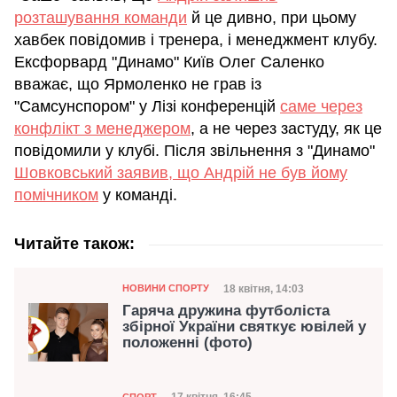
розташування команди
й це дивно, при цьому
хавбек повідомив і тренера, і менеджмент клубу.
Ексфорвард "Динамо" Київ Олег Саленко
вважає, що Ярмоленко не грав із
"Самсунспором" у Лізі конференцій
саме через
конфлікт з менеджером
, а не через застуду, як це
повідомили у клубі. Після звільнення з "Динамо"
Шовковський заявив, що Андрій не був йому
помічником
у команді.
Читайте також:
Категорія
Дата публікації
18 квітня, 14:03
НОВИНИ СПОРТУ
Гаряча дружина футболіста
збірної України святкує ювілей у
положенні (фото)
Категорія
СПОРТ