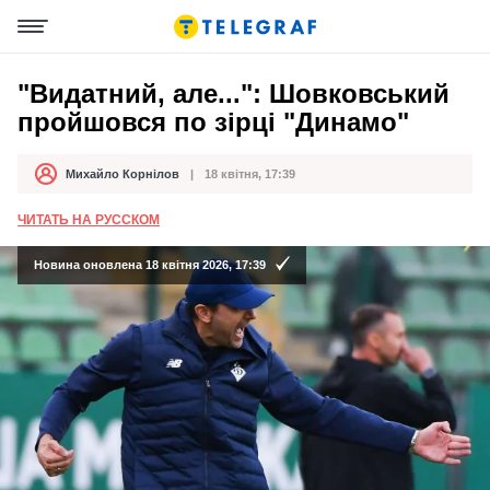
"Видатний, але...": Шовковський
пройшовся по зірці "Динамо"
Михайло Корнілов
18 квітня, 17:39
Автор
Дата публікації
ЧИТАТЬ НА РУССКОМ
Новина оновлена 18 квітня 2026, 17:39