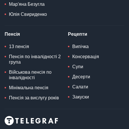
Мар'яна Безугла
Юлія Свириденко
Пенсія
Рецепти
13 пенсія
Випічка
Пенсія по інвалідності 2
Консервація
група
Супи
Військова пенсія по
Десерти
інвалідності
Салати
Мінімальна пенсія
Закуски
Пенсія за вислугу років