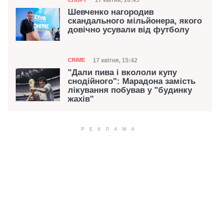
Дата публікації
17 квітня, 16:45
Шевченко нагородив
скандального мільйонера, якого
довічно усували від футболу
Категорія
Дата публікації
17 квітня, 15:42
CRIME
"Дали пива і вкололи купу
снодійного": Марадона замість
лікування побував у "будинку
жахів"