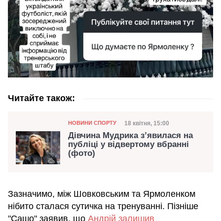
Читайте також:
Категорія
Дата публікації
18 квітня, 15:00
НОВИНИ СПОРТУ
Дівчина Мудрика з’явилася на
публіці у відвертому вбранні
(фото)
Зазначимо, між Шовковським та Ярмоленком
нібито сталася сутичка на тренуванні. Пізніше
"Сашо" заявив, що
Андрій залишив