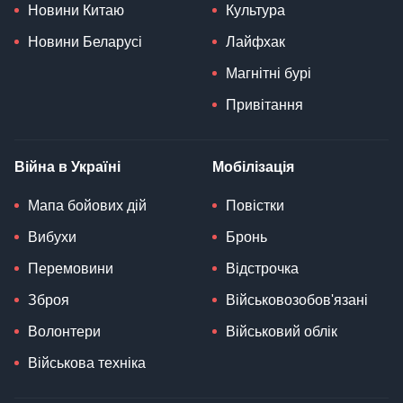
Новини Китаю
Культура
Новини Беларусі
Лайфхак
Магнітні бурі
Привітання
Війна в Україні
Мобілізація
Мапа бойових дій
Повістки
Вибухи
Бронь
Перемовини
Відстрочка
Зброя
Військовозобов'язані
Волонтери
Військовий облік
Військова техніка