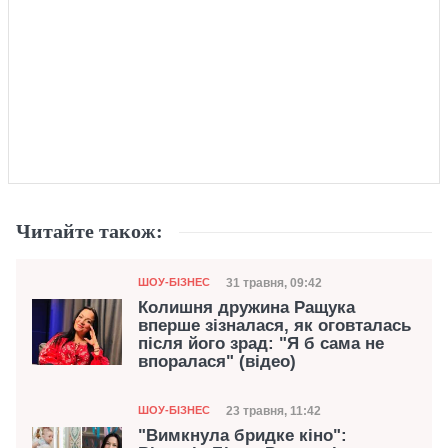
Читайте також:
Категорія
Дата публікації
31 травня, 09:42
ШОУ-БІЗНЕС
Колишня дружина Ращука
вперше зізналася, як оговталась
після його зрад: "Я б сама не
впоралася" (відео)
Категорія
Дата публікації
23 травня, 11:42
ШОУ-БІЗНЕС
"Вимкнула бридке кіно":