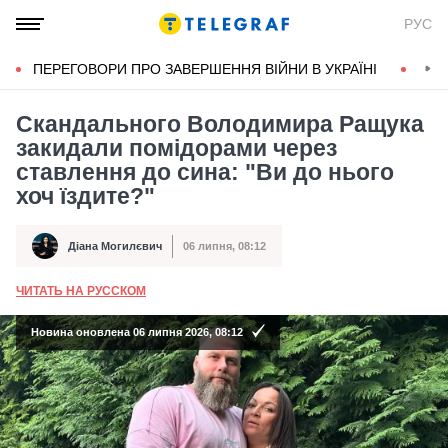
РУС
ПЕРЕГОВОРИ ПРО ЗАВЕРШЕННЯ ВІЙНИ В УКРАЇНІ
КОН
Скандального Володимира Ращука
закидали помідорами через
ставлення до сина: "Ви до нього
хоч їздите?"
Діана Могилєвич
06 липня, 08:12
Автор
Дата публікації
ЧИТАТЬ НА РУССКОМ
А
Новина оновлена 06 липня 2026, 08:12