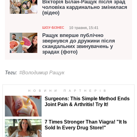
Вікторія Білан-Ращук після зрад
чоловіка кардинально змінилася
(відео)
Категорія
Дата публікації
10 травня, 15:41
ШОУ-БІЗНЕС
Ращук вперше публічно
звернувся до дружини після
скандальних звинувачень у
зрадах (фото)
Теги:
#Володимир Ращук