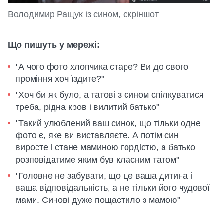
Володимир Ращук із сином, скріншот
Що пишуть у мережі:
"А чого фото хлопчика старе? Ви до свого
проміння хоч їздите?"
"Хоч би як було, а татові з сином спілкуватися
треба, рідна кров і вилитий батько"
"Такий улюблений ваш синок, що тільки одне
фото є, яке ви виставляєте. А потім син
виросте і стане маминою гордістю, а батько
розповідатиме яким був класним татом"
"Головне не забувати, що це ваша дитина і
ваша відповідальність, а не тільки його чудової
мами. Синові дуже пощастило з мамою"