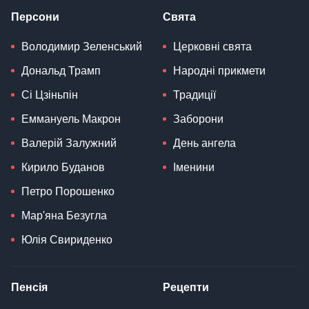
Персони
Свята
Володимир Зеленський
Церковні свята
Дональд Трамп
Народні прикмети
Сі Цзіньпін
Традиції
Еммануель Макрон
Заборони
Валерій Залужний
День ангела
Кирило Буданов
Іменини
Петро Порошенко
Мар'яна Безугла
Юлія Свириденко
Пенсія
Рецепти