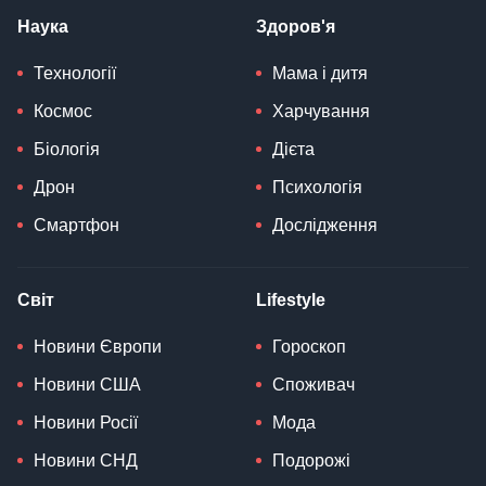
Наука
Здоров'я
Технології
Мама і дитя
Космос
Харчування
Біологія
Дієта
Дрон
Психологія
Смартфон
Дослідження
Світ
Lifestyle
Новини Європи
Гороскоп
Новини США
Споживач
Новини Росії
Мода
Новини СНД
Подорожі