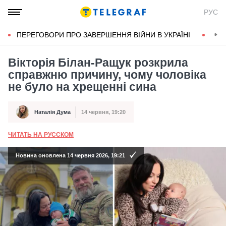
РУС
ПЕРЕГОВОРИ ПРО ЗАВЕРШЕННЯ ВІЙНИ В УКРАЇНІ
КОН
Вікторія Білан-Ращук розкрила
справжню причину, чому чоловіка
не було на хрещенні сина
Наталія Дума
14 червня, 19:20
Автор
Дата публікації
ЧИТАТЬ НА РУССКОМ
А
Новина оновлена 14 червня 2026, 19:21