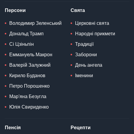
Персони
Свята
Володимир Зеленський
Церковні свята
Дональд Трамп
Народні прикмети
Сі Цзіньпін
Традиції
Еммануель Макрон
Заборони
Валерій Залужний
День ангела
Кирило Буданов
Іменини
Петро Порошенко
Мар'яна Безугла
Юлія Свириденко
Пенсія
Рецепти