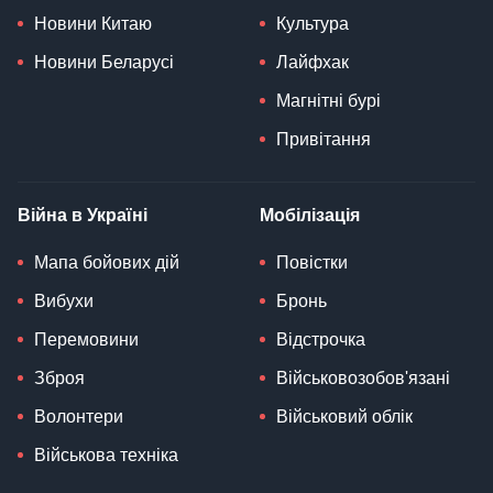
Новини Китаю
Культура
Новини Беларусі
Лайфхак
Магнітні бурі
Привітання
Війна в Україні
Мобілізація
Мапа бойових дій
Повістки
Вибухи
Бронь
Перемовини
Відстрочка
Зброя
Військовозобов'язані
Волонтери
Військовий облік
Військова техніка