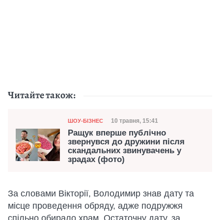
Читайте також:
Категорія
Дата публікації
10 травня, 15:41
ШОУ-БІЗНЕС
Ращук вперше публічно
звернувся до дружини після
скандальних звинувачень у
зрадах (фото)
За словами Вікторії, Володимир знав дату та
місце проведення обряду, адже подружжя
спільно обирало храм. Остаточну дату, за