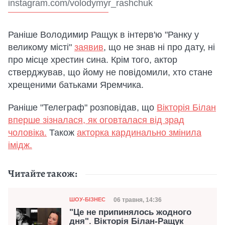
instagram.com/volodymyr_rashchuk
Раніше Володимир Ращук в інтерв'ю "Ранку у
великому місті"
заявив
, що не знав ні про дату, ні
про місце хрестин сина. Крім того, актор
стверджував, що йому не повідомили, хто стане
хрещеними батьками Яремчика.
Раніше "Телеграф" розповідав, що
Вікторія Білан
вперше зізналася, як оговталася від зрад
чоловіка.
Також
акторка кардинально змінила
імідж.
Читайте також:
Категорія
Дата публікації
06 травня, 14:36
ШОУ-БІЗНЕС
"Це не припинялось жодного
дня". Вікторія Білан-Ращук