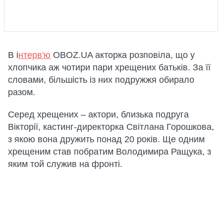
В і
нтерв'ю
OBOZ.UA акторка розповіла, що у
хлопчика аж чотири пари хрещених батьків. За її
словами, більшість із них подружжя обирало
разом.
Серед хрещених – актори, близька подруга
Вікторії, кастинг-директорка Світлана Горошкова,
з якою вона дружить понад 20 років. Ще одним
хрещеним став побратим Володимира Ращука, з
яким той служив на фронті.