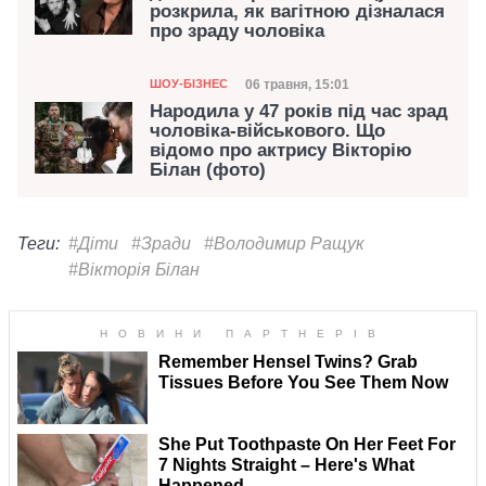
розкрила, як вагітною дізналася
про зраду чоловіка
Категорія
Дата публікації
06 травня, 15:01
ШОУ-БІЗНЕС
Народила у 47 років під час зрад
чоловіка-військового. Що
відомо про актрису Вікторію
Білан (фото)
Теги:
#Діти
#Зради
#Володимир Ращук
#Вікторія Білан