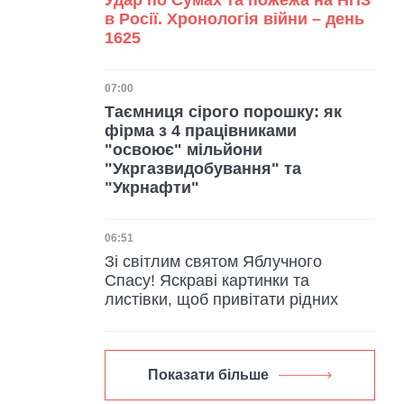
Удар по Сумах та пожежа на НПЗ
в Росії. Хронологія війни – день
1625
Дата публікації
07:00
Таємниця сірого порошку: як
фірма з 4 працівниками
"освоює" мільйони
"Укргазвидобування" та
"Укрнафти"
Дата публікації
06:51
Зі світлим святом Яблучного
Спасу! Яскраві картинки та
листівки, щоб привітати рідних
Показати більше