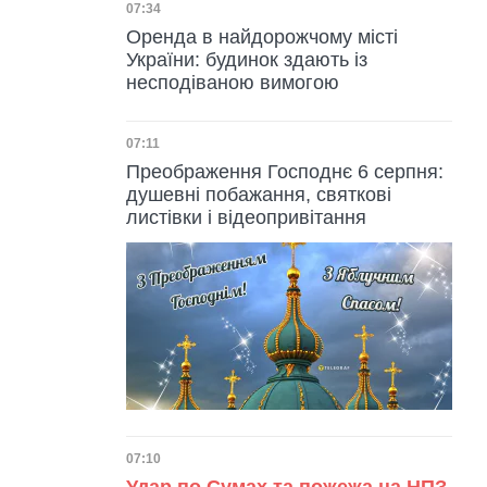
Дата публікації
07:34
Оренда в найдорожчому місті
України: будинок здають із
несподіваною вимогою
Дата публікації
07:11
Преображення Господнє 6 серпня:
душевні побажання, святкові
листівки і відеопривітання
Дата публікації
07:10