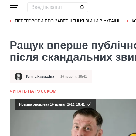
Популярні запити
Маріуполь
Донбас
Зеленський
Л
ПЕРЕГОВОРИ ПРО ЗАВЕРШЕННЯ ВІЙНИ В УКРАЇНІ
К
Ращук вперше публічн
після скандальних зви
Тетяна Кармазіна
10 травня, 15:41
Автор
Дата публікації
ЧИТАТЬ НА РУССКОМ
Новина оновлена 10 травня 2026, 15:41