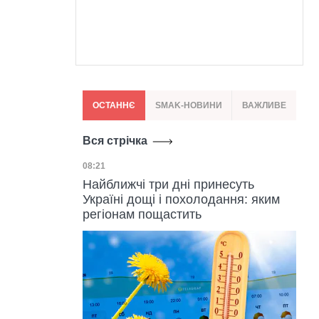
ОСТАННЄ
SMAK-НОВИНИ
ВАЖЛИВЕ
Вся стрічка
Дата публікації
08:21
Найближчі три дні принесуть
Україні дощі і похолодання: яким
регіонам пощастить