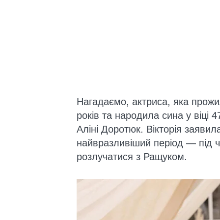
Нагадаємо, актриса, яка прож
років та народила сина у віці 4
Аліні Доротюк. Вікторія заяви
найвразливіший період — під ча
розлучатися з Ращуком.