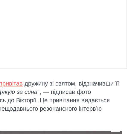
привітав
дружину зі святом, відзначивши її
Дякую за сина
", — підписав фото
ь до Вікторії. Це привітання видається
нещодавнього резонансного інтерв’ю