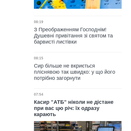
Дата публікації
08:19
З Преображенням Господнім!
Душевні привітання зі святом та
барвисті листівки
Дата публікації
08:15
Сир більше не вкриється
пліснявою так швидко: у що його
потрібно загорнути
Дата публікації
07:54
Касир "АТБ" ніколи не дістане
при вас цю річ: їх одразу
карають