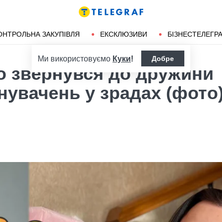
ендліз
Херсон
ОНТРОЛЬНА ЗАКУПІВЛЯ
ЕКСКЛЮЗИВИ
БІЗНЕСТЕЛЕГР
Ми використовуємо
Куки
!
Добре
о звернувся до дружини
нувачень у зрадах (фото