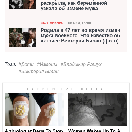
раскрыла, как беременной
узнала об измене мужа
Категория
Дата публикации
06 мая, 15:00
ШОУ-БИЗНЕС
Родила в 47 лет во время измен
мужа-военного. Что известно об
актрисе Виктории Билан (фото)
Теги:
#Дети
#Измены
#Владимир Ращук
#Виктория Билан