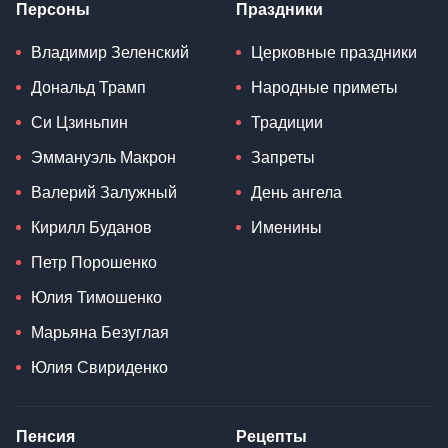
Персоны
Праздники
Владимир Зеленский
Церковные праздники
Дональд Трамп
Народные приметы
Си Цзиньпин
Традиции
Эммануэль Макрон
Запреты
Валерий Залужный
День ангела
Кирилл Буданов
Именины
Петр Порошенко
Юлия Тимошенко
Марьяна Безуглая
Юлия Свириденко
Пенсия
Рецепты