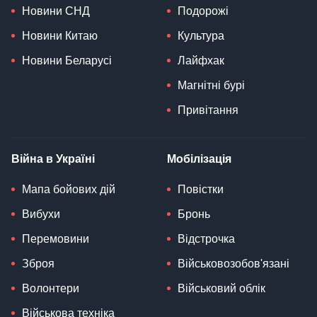
Новини СНД
Подорожі
Новини Китаю
Культура
Новини Беларусі
Лайфхак
Магнітні бурі
Привітання
Війна в Україні
Мобілізація
Мапа бойових дій
Повістки
Вибухи
Бронь
Перемовини
Відстрочка
Зброя
Військовозобов'язані
Волонтери
Військовий облік
Військова техніка