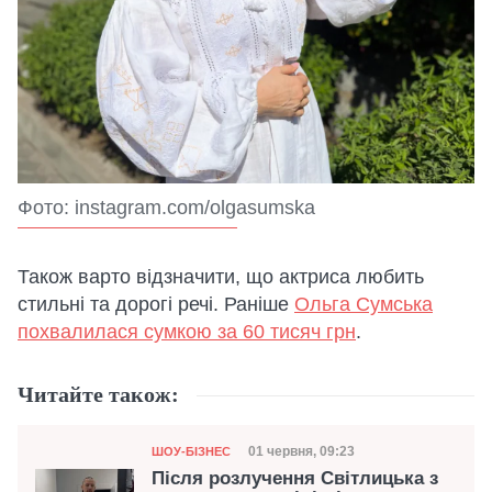
Фото: instagram.com/olgasumska
Також варто відзначити, що актриса любить
стильні та дорогі речі. Раніше
Ольга Сумська
похвалилася сумкою за 60 тисяч грн
.
Читайте також:
Категорія
Дата публікації
01 червня, 09:23
ШОУ-БІЗНЕС
Після розлучення Світлицька з