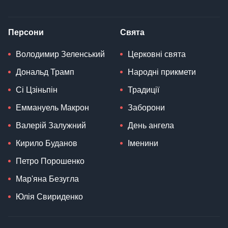
Персони
Свята
Володимир Зеленський
Церковні свята
Дональд Трамп
Народні прикмети
Сі Цзіньпін
Традиції
Еммануель Макрон
Заборони
Валерій Залужний
День ангела
Кирило Буданов
Іменини
Петро Порошенко
Мар'яна Безугла
Юлія Свириденко