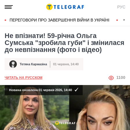
РУС
ПЕРЕГОВОРИ ПРО ЗАВЕРШЕННЯ ВІЙНИ В УКРАЇНІ
КОН
Не впізнати! 59-річна Ольга
Сумська "зробила губи" і змінилася
до невпізнання (фото і відео)
Тетяна Кармазіна
01 червня, 14:40
Автор
Дата публікації
АВТОР
1100
ЧИТАТЬ НА РУССКОМ
Новина оновлена 01 червня 2026, 14:40