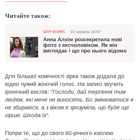
Читайте також:
Категорія
Дата публікації
01 червня, 10:07
ШОУ-БІЗНЕС
Анна Алхім розсекретила нові
фото з ексчоловіком. Як він
виглядає і що про нього відомо
Для більшої комічності зірка також додала до
відео чужий жіночий голос. На записі звучить
іронічний вислів: "
Господи, дай терпіння тим
людям, які мене не виносять. Бо змінюватися я
не збираюся, а з віком я зрозуміла, що буде ще
гірше. Шкода їх
".
Попри те, що до свого 60-річного ювілею