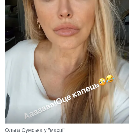
Ольга Сумська у "масці"