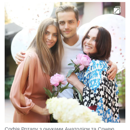
Софія Ротару з онуками Анатолієм та Сонею.