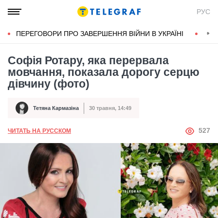
РУС
ПЕРЕГОВОРИ ПРО ЗАВЕРШЕННЯ ВІЙНИ В УКРАЇНІ
КОН
Софія Ротару, яка перервала
мовчання, показала дорогу серцю
дівчину (фото)
Тетяна Кармазіна
30 травня, 14:49
Автор
Дата публікації
АВТОР
527
ЧИТАТЬ НА РУССКОМ