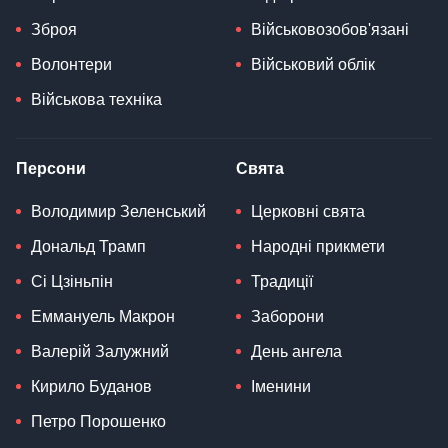
Зброя
Військовозобов'язані
Волонтери
Військовий облік
Військова техніка
Персони
Свята
Володимир Зеленський
Церковні свята
Дональд Трамп
Народні прикмети
Сі Цзіньпін
Традиції
Еммануель Макрон
Заборони
Валерій Залужний
День ангела
Кирило Буданов
Іменини
Петро Порошенко