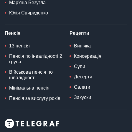
Мар'яна Безугла
Юлія Свириденко
Пенсія
Рецепти
13 пенсія
Випічка
Пенсія по інвалідності 2
Консервація
група
Супи
Військова пенсія по
Десерти
інвалідності
Салати
Мінімальна пенсія
Закуски
Пенсія за вислугу років