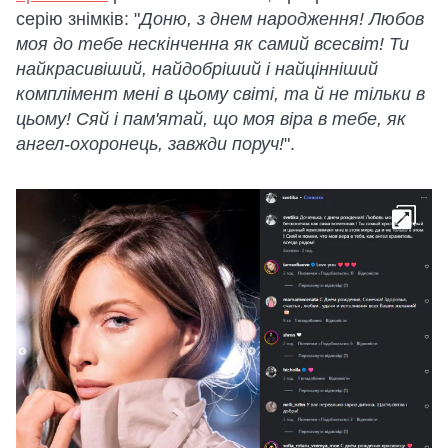
серію знімків: "
Доню, з днем ​​народження! Любов
моя до тебе нескінченна як самий всесвіт! Ти
найкрасивіший, найдобріший і найцінніший
комплімент мені в цьому світі, та й не тільки в
цьому! Сяй і пам'ятай, що моя віра в тебе, як
ангел-охоронець, завжди поруч!
".