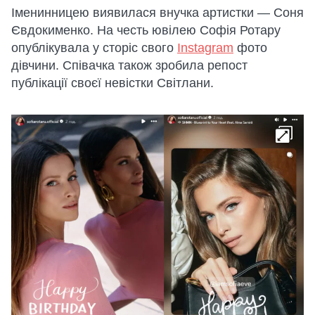
Іменинницею виявилася внучка артистки — Соня
Євдокименко. На честь ювілею Софія Ротару
опублікувала у сторіс свого
Instagram
фото
дівчини. Співачка також зробила репост
публікації своєї невістки Світлани.