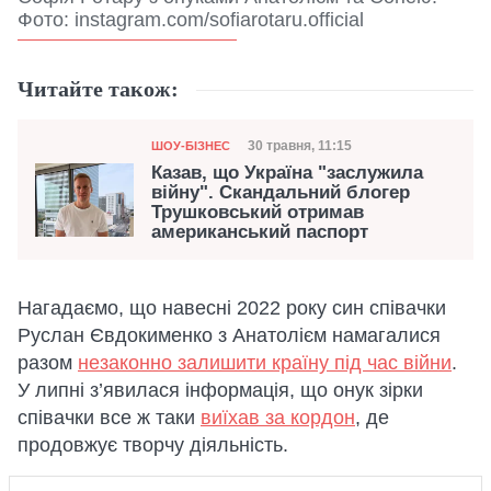
Фото: instagram.com/sofiarotaru.official
Читайте також:
Категорія
Дата публікації
30 травня, 11:15
ШОУ-БІЗНЕС
Казав, що Україна "заслужила
війну". Скандальний блогер
Трушковський отримав
американський паспорт
Нагадаємо, що навесні 2022 року син співачки
Руслан Євдокименко з Анатолієм намагалися
разом
незаконно залишити країну під час війни
.
У липні з’явилася інформація, що онук зірки
співачки все ж таки
виїхав за кордон
, де
продовжує творчу діяльність.