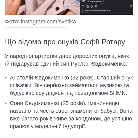
Фото: instagram.com/svetika
Що відомо про онуків Софії Ротару
У народної артистки двоє дорослих онуків, яких
їй подарував єдиний син Руслан Євдокименко:
Анатолій Євдокименко (32 роки). Старший онук
співачки. Він серйозно займається музикою та
будує кар’єру діджея під псевдонімом SHMN.
Соня Євдокименко (25 років). Іменинницю
названо на честь своєї знаменитої бабусі. Вона
вже багато років живе за кордоном, де успішно
працює у модельній індустрії.