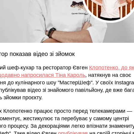
ор показав відео зі зйомок
кий шеф-кухар та ресторатор Євген
Клопотенко, до я
одавно напросилася Тіна Кароль
, натякнув на своє
я до кулінарного шоу "МастерШеф". У своїх Instagra
публікував відео зі знайомого павільйону, де вже баг
 зйомки проєкту.
х Клопотенко працює просто перед телекамерами —
коментує, жестикулює та перебуває у самому центрі
го процесу. За декораціями легко впізнати знаменит
еф". Таке відео Євген
опублікував
на своїй сторінці 