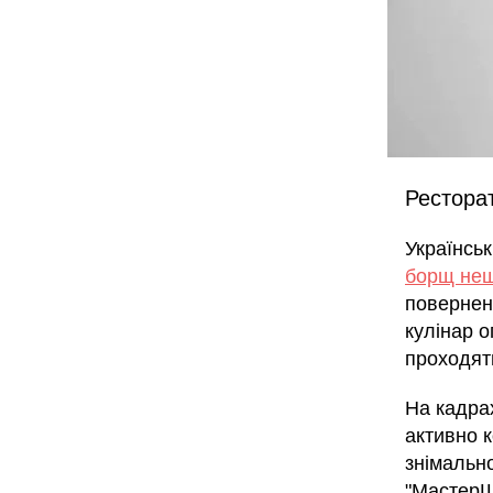
Ресторат
Українсь
борщ нещ
поверненн
кулінар о
проходять
На кадра
активно 
знімально
"МастерШ