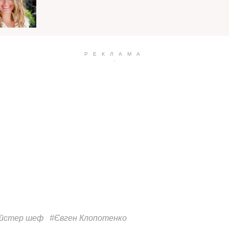
йстер шеф
#Євген Клопотенко