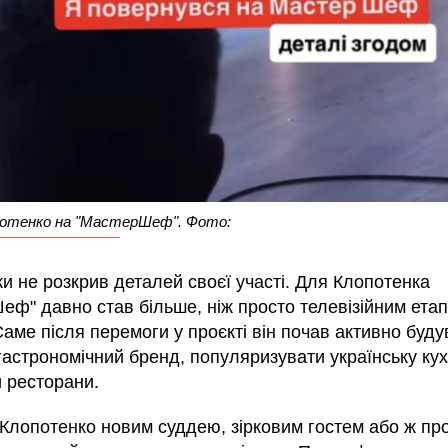
потенко на "МастерШеф". Фото:
и не розкрив деталей своєї участі. Для Клопотенка
еф" давно став більше, ніж просто телевізійним ета
Саме після перемоги у проєкті він почав активно буду
гастрономічний бренд, популяризувати українську ку
и ресторани.
 Клопотенко новим суддею, зірковим гостем або ж пр