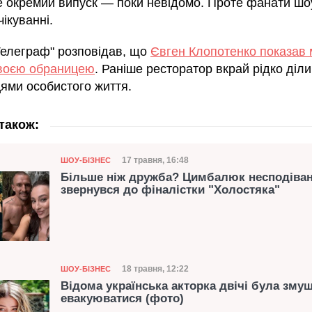
е окремий випуск — поки невідомо. Проте фанати шо
чікуванні.
Телеграф" розповідав, що
Євген Клопотенко показав
своєю обраницею
. Раніше ресторатор вкрай рідко діл
ями особистого життя.
також:
Категорія
Дата публікації
17 травня, 16:48
ШОУ-БІЗНЕС
Більше ніж дружба? Цимбалюк несподіва
звернувся до фіналістки "Холостяка"
Категорія
Дата публікації
18 травня, 12:22
ШОУ-БІЗНЕС
Відома українська акторка двічі була зму
евакуюватися (фото)