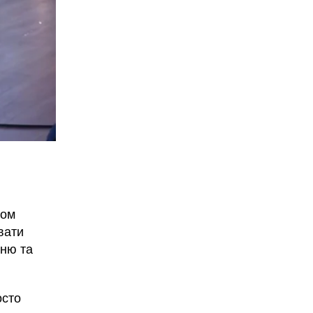
пом
вати
хню та
осто