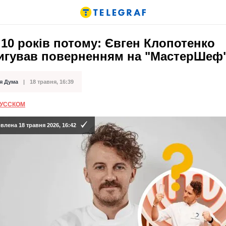
10 років потому: Євген Клопотенко
ригував поверненням на "МастерШеф
я Дума
18 травня, 16:39
ації
РУССКОМ
лена 18 травня 2026, 16:42