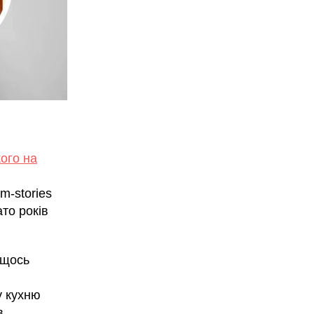
кого на
m-stories
ато років
 щось
у кухню
в