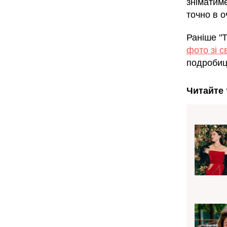
зніматим
точно в о
Раніше "
фото зі 
подробиц
Читайте 