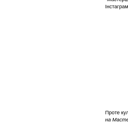
Інстаграм
Проте кул
на Масте