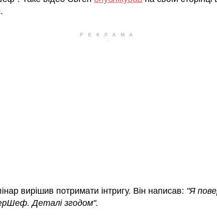
.
інар вирішив потримати інтригу. Він написав:
"Я пов
рШеф. Деталі згодом".