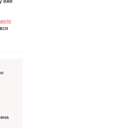
у вже
 миле
ився
но
шена