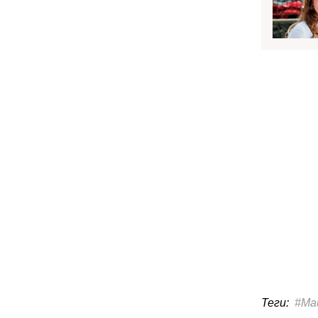
Теги:
#Ма