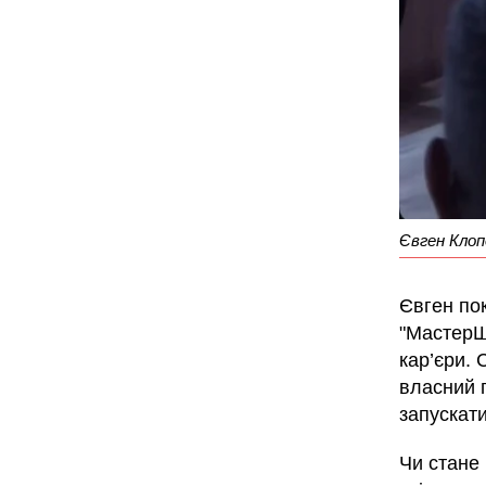
Євген Кло
Євген пок
"МастерШ
кар’єри. 
власний 
запускат
Чи стане